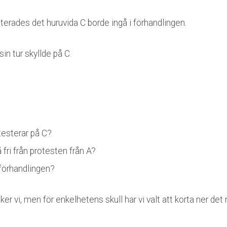
uterades det huruvida C borde ingå i förhandlingen.
in tur skyllde på C.
testerar på C?
 fri från protesten från A?
 förhandlingen?
ker vi, men för enkelhetens skull har vi valt att korta ner det 