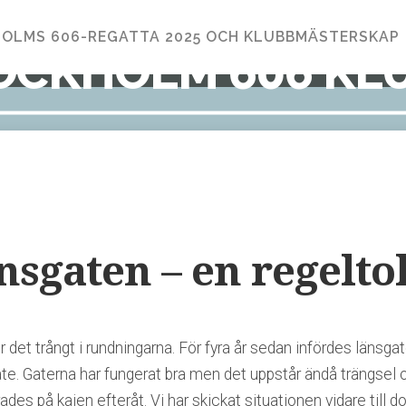
OLMS 606-REGATTA 2025 OCH KLUBBMÄSTERSKAP
OCKHOLM 606 KL
nsgaten – en regelt
det trångt i rundningarna. För fyra år sedan infördes länsgat
e. Gaterna har fungerat bra men det uppstår ändå trängsel oc
des på kajen efteråt. Vi har skickat situationen vidare till 