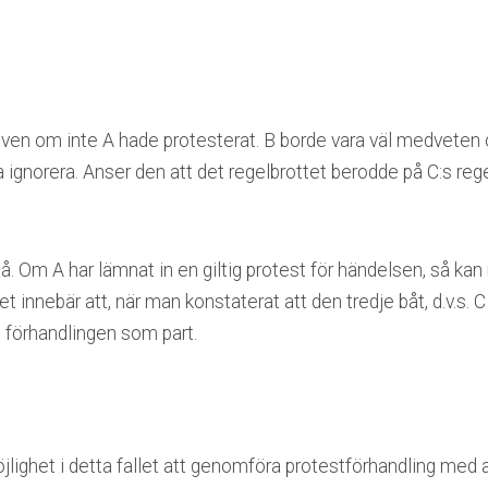
även om inte A hade protesterat. B borde vara väl medveten o
a ignorera. Anser den att det regelbrottet berodde på C:s re
å. Om A har lämnat in en giltig protest för händelsen, så kan
et innebär att, när man konstaterat att den tredje båt, d.v.s. C
ll förhandlingen som part.
jlighet i detta fallet att genomföra protestförhandling med