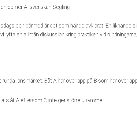
och dömer Allsvenskan Segling.
tisdags och därmed är det som hände avklarat. En liknande s
l vi lyfta en allmän diskussion kring praktiken vid rundningarna
att runda länsmärket. Båt A har överlapp på B som har överla
plats åt A eftersom C inte ger större utrymme.