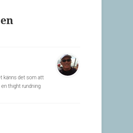
 en
et känns det som att
a en thight rundning