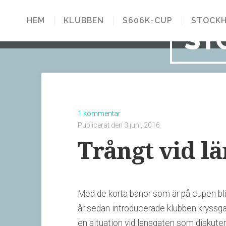
HEM
KLUBBEN
S606K-CUP
STOCKH
ST
1 kommentar
Publicerat den 3 juni, 2016
Trångt vid lä
Med de korta banor som är på cupen blir 
år sedan introducerade klubben kryssgat
en situation vid länsgaten som diskutera