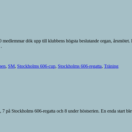
t 20 medlemmar dök upp till klubbens högsta beslutande organ, årsmötet
 …
pen
,
SM
,
Stockholms 606-cup
,
Stockholms 606-regatta
,
Träning
 7 på Stockholms 606-regatta och 8 under höstserien. En enda start blev