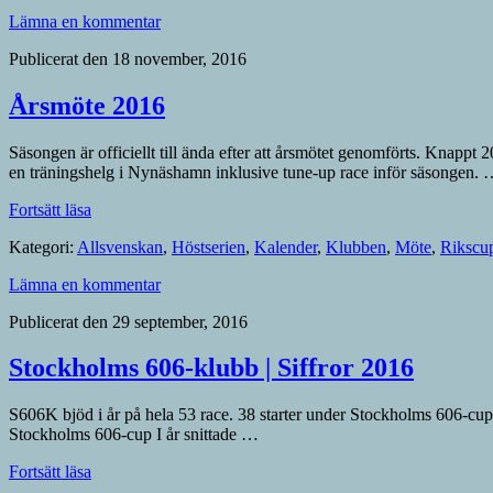
Lämna en kommentar
Publicerat den 18 november, 2016
Årsmöte 2016
Säsongen är officiellt till ända efter att årsmötet genomförts. Knapp
en träningshelg i Nynäshamn inklusive tune-up race inför säsongen.
”Årsmöte
Fortsätt läsa
2016”
Kategori:
Allsvenskan
,
Höstserien
,
Kalender
,
Klubben
,
Möte
,
Rikscu
Lämna en kommentar
Publicerat den 29 september, 2016
Stockholms 606-klubb | Siffror 2016
S606K bjöd i år på hela 53 race. 38 starter under Stockholms 606-cup,
Stockholms 606-cup I år snittade …
”Stockholms
Fortsätt läsa
606-