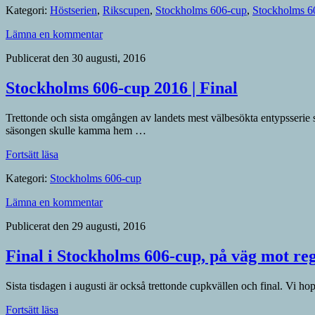
Kategori:
Höstserien
,
Rikscupen
,
Stockholms 606-cup
,
Stockholms 60
klubb
|
Lämna en kommentar
Siffror
2016”
Publicerat den 30 augusti, 2016
Stockholms 606-cup 2016 | Final
Trettonde och sista omgången av landets mest välbesökta entypsserie seg
säsongen skulle kamma hem …
”Stockholms
Fortsätt läsa
606-
Kategori:
Stockholms 606-cup
cup
2016
Lämna en kommentar
|
Final”
Publicerat den 29 augusti, 2016
Final i Stockholms 606-cup, på väg mot re
Sista tisdagen i augusti är också trettonde cupkvällen och final. Vi hop
”Final
Fortsätt läsa