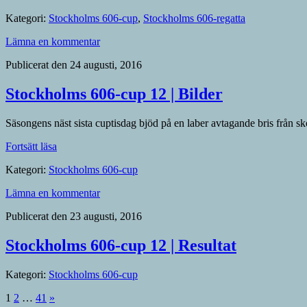
i
Kategori:
Stockholms 606-cup
,
Stockholms 606-regatta
Stockholms
606-
Lämna en kommentar
cup,
på
Publicerat den 24 augusti, 2016
väg
mot
Stockholms 606-cup 12 | Bilder
regattan”
Säsongens näst sista cuptisdag bjöd på en laber avtagande bris från sk
”Stockholms
Fortsätt läsa
606-
Kategori:
Stockholms 606-cup
cup
12
Lämna en kommentar
|
Bilder”
Publicerat den 23 augusti, 2016
Stockholms 606-cup 12 | Resultat
Kategori:
Stockholms 606-cup
Inläggsnavigering
Nästa
1
2
…
41
»