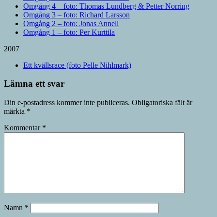
Omgång 4 – foto: Thomas Lundberg & Petter Norring
Omgång 3 – foto: Richard Larsson
Omgång 2 – foto: Jonas Annell
Omgång 1 – foto: Per Kurttila
2007
Ett kvällsrace (foto Pelle Nihlmark)
Lämna ett svar
Din e-postadress kommer inte publiceras.
Obligatoriska fält är
märkta
*
Kommentar
*
Namn
*