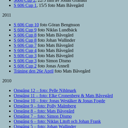
S606 Cup 2
, 22/5 film av Johan Granath
S 606 Cup 1
, 15/5 foto Mats Båvegård
2011
S 606 Cup 10
foto Göran Bengtsson
S 606 Cup 9
foto Niklas Lundbäck
S 606 Cup 8
foto Mats Båvegård
S 606 Cup 8
foto Johan Wallinder
S 606 Cup 7
foto Mats Båvegård
S 606 Cup 4
foto Mats Båvegård
S 606 Cup 3
foto Mats Båvegård
S 606 Cup 3
foto Simon Dismo
S 606 Cup 2
foto Jonas Annell
Träning den 26e April
foto Mats Båvegård
2010
Omgång 12 – foto: Pelle Nihlmark
Omgång 11 – foto: Elke Cronenberg & Mats Båvegård
Omgång 10 – foto: Jonas Weståker & Jonas Fogde
Omgång 9 – foto: Polly Malmberg
Omgång 8 – foto: Mats Båvegård
Omgång 7 – foto: Simon Dismo
Omgång 6 – foto: Niklas Litoft och Johan Frank
Omgång 5 – foto: Johan Wallinder