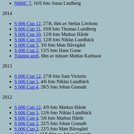
S606C 7
, 16/6 foto Jonas Lindberg
2014
S 606 Cup 12
, 27/8, film av Stefan Lövbom
S 606 Cup 11
, 19/8 foto Thomas Lundberg
S 606 Cup 10
, 12/8 foto Markus Hårde
S 606 Cup 10
, 12/8 foto Niklas Lundbäck
S 606 Cup 5
, 3/6 foto Mats Båvegård
S 606 Cup 2
, 13/5 foto Hans Guste
Träning april
, film av tränare Mattias Karlsson
2013
S 606 Cup 12
, 27/8 foto Sam Victorin
S 606 Cup 5
, 4/6 foto Niklas Lundbäck
S 606 Cup 4
, 28/5 foto Johan Granath
2012
S 606 Cup 12
, 4/9 foto Markus Hårde
S 606 Cup 5
, 12/6 foto Niklas Lundbäck
S 606 Cup 4
, 5/6 foto Markus Hårde
S 606 Cup 2
, 22/5 foto Johan Granath
S 606 Cup 2
, 22/5 foto Mats Båvegård