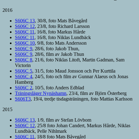
2016
S606C 13
, 30/8, foto Mats Båvegård
S606C 12
, 23/8, foto Richard Larsson
S606C 11
, 16/8, foto Markus Hårde
S606C 11
, 16/8, foto Niklas Lundbäck
S606C 10
, 9/8, foto Mats Andersson
S606C 9
, 28/6, foto Jakob Thun,
S606C 9
, 28/6, film av Jakob Thun
S606C 8
, 21/6, foto Niklas Litoft, Martin Gadman, Sam
Victorin
S606C 5
, 31/5, foto Maud Jonsson och Per Kurttila
S606C 4
, 24/5, foto och film av Gunnar Alaeus och Jonas
Hamberg
S606C 2
, 10/5, foto Anders Edblad
Träningsläger Nynäshamn
, 23/4, film av Björn Österberg
S606T3
, 19/4, tredje tisdagsträningen, foto Mattias Karlsson
2015
S606C 13
, 1/9, film av Stefan Lövbom
S606C 12
, 25/8 foto Johan Candert, Markus Hårde, Niklas
Lundbäck, Pelle Nihlmark
S606C 11
, 18/8 foto Mats Båvegård