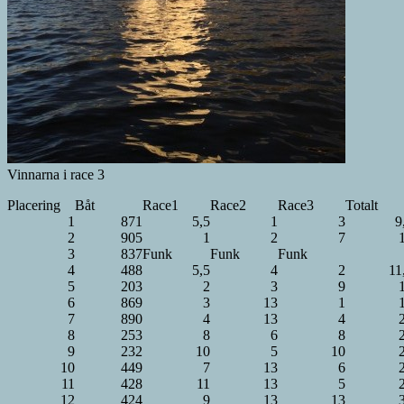
Vinnarna i race 3
Placering
Båt
Race1
Race2
Race3
Totalt
1
871
5,5
1
3
9
2
905
1
2
7
3
837
Funk
Funk
Funk
4
488
5,5
4
2
11
5
203
2
3
9
6
869
3
13
1
7
890
4
13
4
8
253
8
6
8
9
232
10
5
10
10
449
7
13
6
11
428
11
13
5
12
424
9
13
13