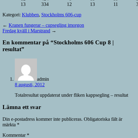
13
334
12
13
11
Kategori:
Klubben
,
Stockholms 606-cup
←
Kranen fungerar – cupsegling imorgon
Fredag kväll i Marstrand
→
En kommentar på “
Stockholms 606 Cup 8 |
resultat
”
admin
8 augusti, 2012
Totalresultat uppdaterat under fliken kappsegling – resultat
Lämna ett svar
Din e-postadress kommer inte publiceras.
Obligatoriska fält är
märkta
*
Kommentar
*