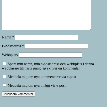
Namn
*
E-postadress
*
Webbplats
Spara mitt namn, min e-postadress och webbplats i denna
webbläsare till nästa gång jag skriver en kommentar.
Meddela mig om nya kommentarer via e-post.
Meddela mig om nya inlägg via e-post.