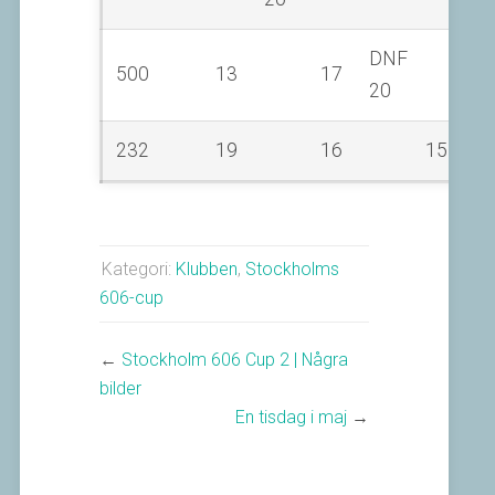
DNF
500
13
17
20
232
19
16
15
Kategori:
Klubben
,
Stockholms
606-cup
←
Stockholm 606 Cup 2 | Några
bilder
En tisdag i maj
→