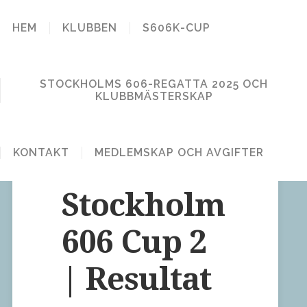
STOCKHOLM
HEM
KLUBBEN
S606K-CUP
606 KLUBB
STOCKHOLMS 606-REGATTA 2025 OCH
KLUBBMÄSTERSKAP
KONTAKT
MEDLEMSKAP OCH AVGIFTER
9 Comments
Publicerat den 23 maj, 2012
Stockholm
606 Cup 2
| Resultat