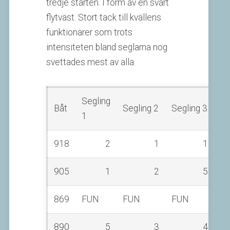
tredje starten. I form av en svart
flytväst. Stort tack till kvällens
funktionärer som trots
intensiteten bland seglarna nog
svettades mest av alla.
Segling
Båt
Segling 2
Segling 3
P
1
918
2
1
1
905
1
2
5
869
FUN
FUN
FUN
890
5
3
4