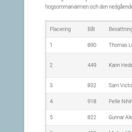
högsommarvärmen och den nedgående 
Placering
Båt
Besättnin
1
890
Thomas L
2
449
Karin Hed
3
832
Sam Victo
4
918
Pelle Nihl
5
822
Gunnar Al