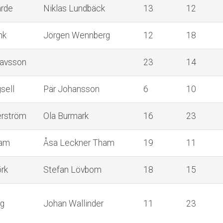
rde
Niklas Lundbäck
13
12
nk
Jörgen Wennberg
12
18
tavsson
23
14
sell
Pär Johansson
6
10
erström
Ola Burmark
16
23
ham
Åsa Leckner Tham
19
11
örk
Stefan Lövbom
18
15
rg
Johan Wallinder
11
23