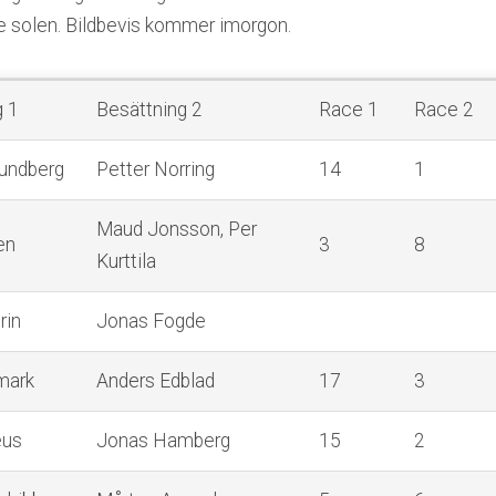
solen. Bildbevis kommer imorgon.
g 1
Besättning 2
Race 1
Race 2
undberg
Petter Norring
14
1
Maud Jonsson, Per
en
3
8
Kurttila
rin
Jonas Fogde
mark
Anders Edblad
17
3
eus
Jonas Hamberg
15
2