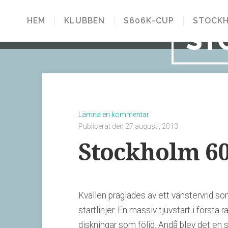
HEM
KLUBBEN
S606K-CUP
STOCKH
ST
Lämna en kommentar
Publicerat den 27 augusti, 2013
Stockholm 60
Kvällen präglades av ett vänstervrid som
startlinjer. En massiv tjuvstart i första
diskningar som följd. Ändå blev det en 