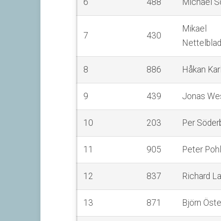
6
488
Michael S
Mikael
7
430
Nettelbla
8
886
Håkan Kar
9
439
Jonas We
10
203
Per Söder
11
905
Peter Poh
12
837
Richard L
13
871
Björn Öst