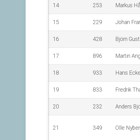
14
253
Markus Hå
15
229
Johan Fra
16
428
Björn Gus
17
896
Martin Ang
18
933
Hans Eck
19
833
Fredrik T
20
232
Anders Bj
21
349
Olle Nybe