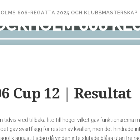
OLMS 606-REGATTA 2025 OCH KLUBBMÄSTERSKAP
OCKHOLM 606 KL
6 Cup 12 | Resultat
 tidvis vred tillbaka lite till höger vilket gav funktionärern
 racet gav svartflagg för resten av kvällen, men det hindrade i
sagolik augustitisdag då vinden inte slutade blåsa utan tre 