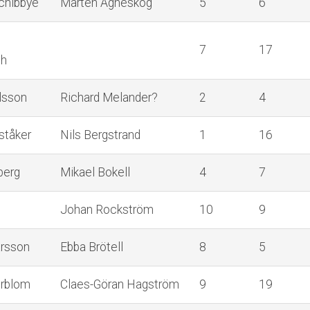
chibbye
Mårten Agneskog
5
6
7
17
dh
lsson
Richard Melander?
2
4
ståker
Nils Bergstrand
1
16
berg
Mikael Bokell
4
7
l
Johan Rockström
10
9
arsson
Ebba Brötell
8
5
erblom
Claes-Göran Hagström
9
19