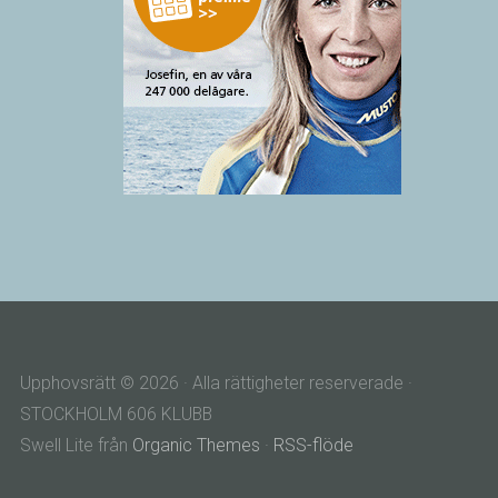
Upphovsrätt © 2026 · Alla rättigheter reserverade ·
STOCKHOLM 606 KLUBB
Swell Lite från
Organic Themes
·
RSS-flöde