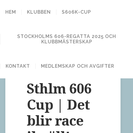
STOCKHOLM
HEM
KLUBBEN
S606K-CUP
606 KLUBB
STOCKHOLMS 606-REGATTA 2025 OCH
KLUBBMÄSTERSKAP
KONTAKT
MEDLEMSKAP OCH AVGIFTER
1 kommentar
Publicerat den 11 maj, 2010
Sthlm 606
Cup | Det
blir race