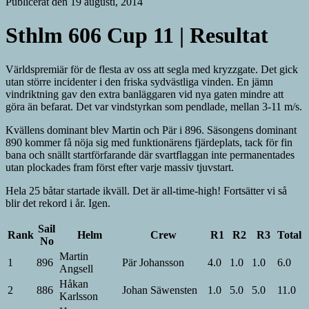
Publicerat den 19 augusti, 2014
Sthlm 606 Cup 11 | Resultat
Världspremiär för de flesta av oss att segla med kryzzgate. Det gick
utan större incidenter i den friska sydvästliga vinden. En jämn
vindriktning gav den extra banläggaren vid nya gaten mindre att
göra än befarat. Det var vindstyrkan som pendlade, mellan 3-11 m/s.
Kvällens dominant blev Martin och Pär i 896. Säsongens dominant
890 kommer få nöja sig med funktionärens fjärdeplats, tack för fin
bana och snällt startförfarande där svartflaggan inte permanentades
utan plockades fram först efter varje massiv tjuvstart.
Hela 25 båtar startade ikväll. Det är all-time-high! Fortsätter vi så
blir det rekord i år. Igen.
Sail
Rank
Helm
Crew
R1
R2
R3
Total
No
Martin
1
896
Pär Johansson
4.0
1.0
1.0
6.0
Angsell
Håkan
2
886
Johan Säwensten
1.0
5.0
5.0
11.0
Karlsson