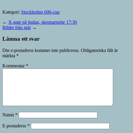
Kategori:
Stockholms 606-cup
←
X-gate på tisdag, skepparmöte 17:30
Bilder från igår
→
Lämna ett svar
Din e-postadress kommer inte publiceras.
Obligatoriska fält är
märkta
*
Kommentar
*
Namn
*
E-postadress
*