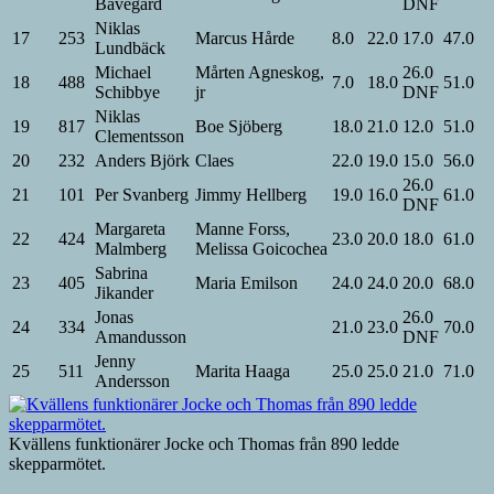
Båvegård
DNF
Niklas
17
253
Marcus Hårde
8.0
22.0
17.0
47.0
Lundbäck
Michael
Mårten Agneskog,
26.0
18
488
7.0
18.0
51.0
Schibbye
jr
DNF
Niklas
19
817
Boe Sjöberg
18.0
21.0
12.0
51.0
Clementsson
20
232
Anders Björk
Claes
22.0
19.0
15.0
56.0
26.0
21
101
Per Svanberg
Jimmy Hellberg
19.0
16.0
61.0
DNF
Margareta
Manne Forss,
22
424
23.0
20.0
18.0
61.0
Malmberg
Melissa Goicochea
Sabrina
23
405
Maria Emilson
24.0
24.0
20.0
68.0
Jikander
Jonas
26.0
24
334
21.0
23.0
70.0
Amandusson
DNF
Jenny
25
511
Marita Haaga
25.0
25.0
21.0
71.0
Andersson
Kvällens funktionärer Jocke och Thomas från 890 ledde
skepparmötet.