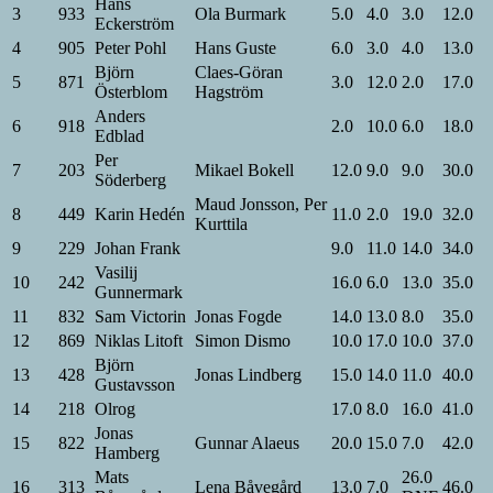
Hans
3
933
Ola Burmark
5.0
4.0
3.0
12.0
Eckerström
4
905
Peter Pohl
Hans Guste
6.0
3.0
4.0
13.0
Björn
Claes-Göran
5
871
3.0
12.0
2.0
17.0
Österblom
Hagström
Anders
6
918
2.0
10.0
6.0
18.0
Edblad
Per
7
203
Mikael Bokell
12.0
9.0
9.0
30.0
Söderberg
Maud Jonsson, Per
8
449
Karin Hedén
11.0
2.0
19.0
32.0
Kurttila
9
229
Johan Frank
9.0
11.0
14.0
34.0
Vasilij
10
242
16.0
6.0
13.0
35.0
Gunnermark
11
832
Sam Victorin
Jonas Fogde
14.0
13.0
8.0
35.0
12
869
Niklas Litoft
Simon Dismo
10.0
17.0
10.0
37.0
Björn
13
428
Jonas Lindberg
15.0
14.0
11.0
40.0
Gustavsson
14
218
Olrog
17.0
8.0
16.0
41.0
Jonas
15
822
Gunnar Alaeus
20.0
15.0
7.0
42.0
Hamberg
Mats
26.0
16
313
Lena Båvegård
13.0
7.0
46.0