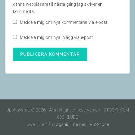
denna webbläsare till nästa gång jag skriver en
kommentar.
Meddela mig om nya kommentarer via e-post.
Meddela mig om nya inlägg via e-post.
Upphovsrätt © 2026 · Alla rättigheter reserverade · STOCKHOLM
606 KLUBB
Swell Lite från
Organic Themes
·
RSS-flöde