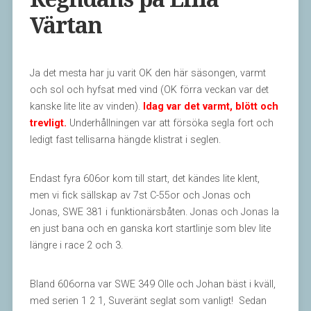
Värtan
Ja det mesta har ju varit OK den här säsongen, varmt
och sol och hyfsat med vind (OK förra veckan var det
kanske lite lite av vinden).
Idag var det varmt, blött och
trevligt.
Underhållningen var att försöka segla fort och
ledigt fast tellisarna hängde klistrat i seglen.
Endast fyra 606or kom till start, det kändes lite klent,
men vi fick sällskap av 7st C-55or och Jonas och
Jonas, SWE 381 i funktionärsbåten. Jonas och Jonas la
en just bana och en ganska kort startlinje som blev lite
längre i race 2 och 3.
Bland 606orna var SWE 349 Olle och Johan bäst i kväll,
med serien 1 2 1, Suveränt seglat som vanligt! Sedan