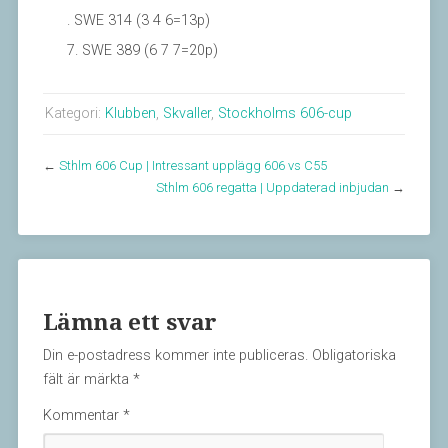
SWE 314 (3 4 6=13p)
SWE 389 (6 7 7=20p)
Kategori:
Klubben
,
Skvaller
,
Stockholms 606-cup
←
Sthlm 606 Cup | Intressant upplägg 606 vs C55
Sthlm 606 regatta | Uppdaterad inbjudan
→
Lämna ett svar
Din e-postadress kommer inte publiceras.
Obligatoriska
fält är märkta
*
Kommentar
*