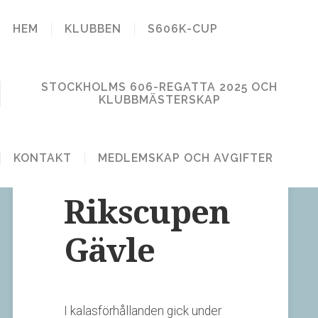
STOCKHOLM
HEM
KLUBBEN
S606K-CUP
606 KLUBB
STOCKHOLMS 606-REGATTA 2025 OCH
KLUBBMÄSTERSKAP
KONTAKT
MEDLEMSKAP OCH AVGIFTER
1 kommentar
Publicerat den 28 maj, 2012
Rikscupen
Gävle
I kalasförhållanden gick under