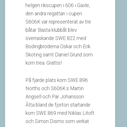
helgen rikscupen i 606 i Gävle,
den andra regattan i cupen.
S606K var representerat av tre
båtar. Bästa klubbåt blev
överraskande SWE 822 med
Bodingbröderna Oskar och Erik
Skoting samt Daniel Grund som
kom trea. Grattis!
På fjärde plats kom SWE 896
Norths och S606K:s Martin
Angsell och Pär Johansson.
Åtta bland de fjorton startande
kom SWE 869 med Niklas Litoft
och Simon Dismo som verkat