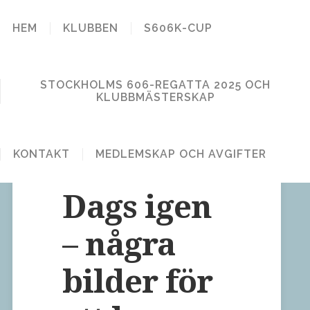
STOCKHOLM
HEM
KLUBBEN
S606K-CUP
606 KLUBB
STOCKHOLMS 606-REGATTA 2025 OCH
KLUBBMÄSTERSKAP
KONTAKT
MEDLEMSKAP OCH AVGIFTER
Lämna en kommentar
Publicerat den 29 maj, 2012
Dags igen
– några
bilder för