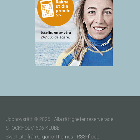
Upphovsrätt © 2026 · Alla rättigheter reserverade ·
STOCKHOLM 606 KLUBB
Swell Lite från
Organic Themes
·
RSS-flöde