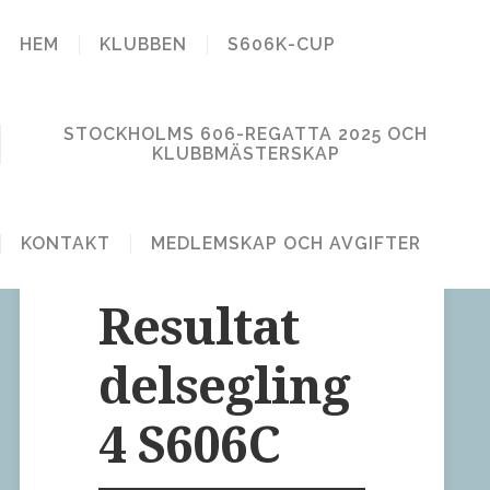
STOCKHOLM
HEM
KLUBBEN
S606K-CUP
606 KLUBB
STOCKHOLMS 606-REGATTA 2025 OCH
KLUBBMÄSTERSKAP
KONTAKT
MEDLEMSKAP OCH AVGIFTER
Lämna en kommentar
Publicerat den 3 juni, 2026
Resultat
delsegling
4 S606C