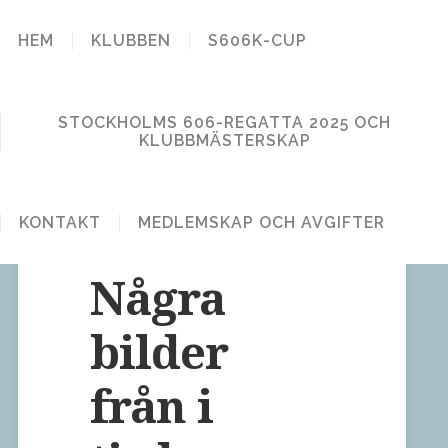
STOCKHOLM
HEM
KLUBBEN
S606K-CUP
606 KLUBB
STOCKHOLMS 606-REGATTA 2025 OCH
KLUBBMÄSTERSKAP
KONTAKT
MEDLEMSKAP OCH AVGIFTER
Lämna en kommentar
Publicerat den 2 september, 2009
Några
bilder
från i