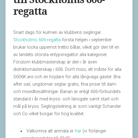
regatta
Snart dags för kulmen av klubbens seglingar.
Stockholms 606-regatta
första helgen i september
brukar locka uppemot trettio båtar, vilket gör den till en
av landets största entypsregattor alla kategorier.
Förutom klubbmästerskap är den i år även
distriktsmästerskap i 606. Don’t miss, ett måste för alla
S606K:are och en höjdare för alla långväga gäster. Bra
after sail, ungdomar seglar gratis, fina priser till dam-
och mixedbesättningar. Banan är enligt 606-förbundets
standard i år med kryss- och länsgate samt start och
mål på kryss. Seglingsledning är som vanligt Schander
och Co vilket borgar för hög kvalitet.
Välkomna att anmäla er
här
(vi förlänger