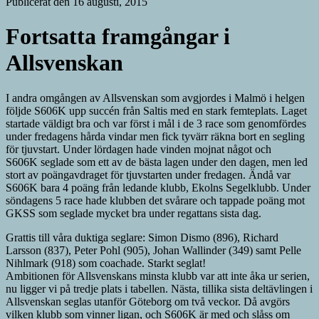
Publicerat den 16 augusti, 2015
Fortsatta framgångar i
Allsvenskan
I andra omgången av Allsvenskan som avgjordes i Malmö i helgen
följde S606K upp succén från Saltis med en stark femteplats. Laget
startade väldigt bra och var först i mål i de 3 race som genomfördes
under fredagens hårda vindar men fick tyvärr räkna bort en segling
för tjuvstart. Under lördagen hade vinden mojnat något och
S606K seglade som ett av de bästa lagen under den dagen, men led
stort av poängavdraget för tjuvstarten under fredagen. Ändå var
S606K bara 4 poäng från ledande klubb, Ekolns Segelklubb. Under
söndagens 5 race hade klubben det svårare och tappade poäng mot
GKSS som seglade mycket bra under regattans sista dag.
Grattis till våra duktiga seglare: Simon Dismo (896), Richard
Larsson (837), Peter Pohl (905), Johan Wallinder (349) samt Pelle
Nihlmark (918) som coachade. Starkt seglat!
Ambitionen för Allsvenskans minsta klubb var att inte åka ur serien,
nu ligger vi på tredje plats i tabellen. Nästa, tillika sista deltävlingen i
Allsvenskan seglas utanför Göteborg om två veckor. Då avgörs
vilken klubb som vinner ligan, och S606K är med och slåss om