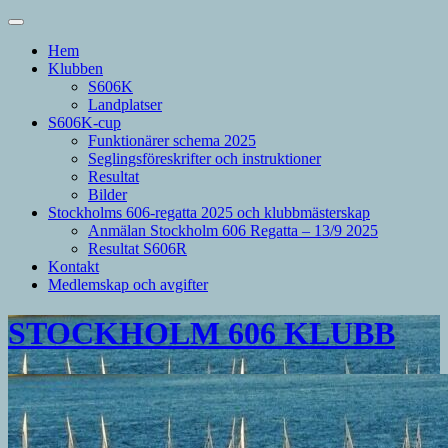
Hem
Klubben
S606K
Landplatser
S606K-cup
Funktionärer schema 2025
Seglingsföreskrifter och instruktioner
Resultat
Bilder
Stockholms 606-regatta 2025 och klubbmästerskap
Anmälan Stockholm 606 Regatta – 13/9 2025
Resultat S606R
Kontakt
Medlemskap och avgifter
STOCKHOLM 606 KLUBB