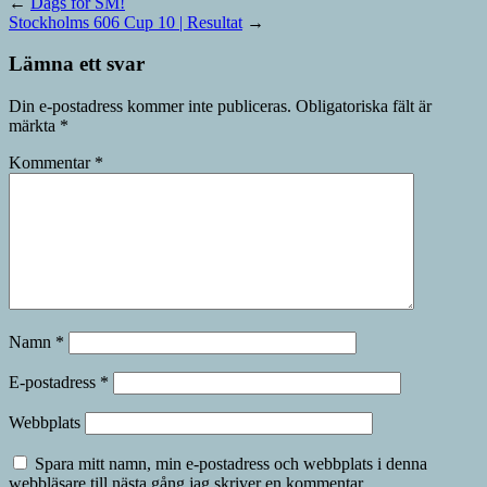
←
Dags för SM!
Stockholms 606 Cup 10 | Resultat
→
Lämna ett svar
Din e-postadress kommer inte publiceras.
Obligatoriska fält är
märkta
*
Kommentar
*
Namn
*
E-postadress
*
Webbplats
Spara mitt namn, min e-postadress och webbplats i denna
webbläsare till nästa gång jag skriver en kommentar.