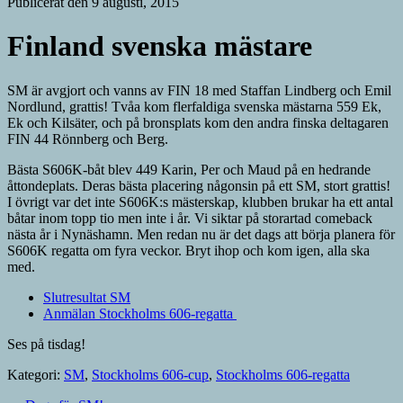
Publicerat den 9 augusti, 2015
Finland svenska mästare
SM är avgjort och vanns av FIN 18 med Staffan Lindberg och Emil
Nordlund, grattis! Tvåa kom flerfaldiga svenska mästarna 559 Ek,
Ek och Kilsäter, och på bronsplats kom den andra finska deltagaren
FIN 44 Rönnberg och Berg.
Bästa S606K-båt blev 449 Karin, Per och Maud på en hedrande
åttondeplats. Deras bästa placering någonsin på ett SM, stort grattis!
I övrigt var det inte S606K:s mästerskap, klubben brukar ha ett antal
båtar inom topp tio men inte i år. Vi siktar på storartad comeback
nästa år i Nynäshamn. Men redan nu är det dags att börja planera för
S606K regatta om fyra veckor. Bryt ihop och kom igen, alla ska
med.
Slutresultat SM
Anmälan Stockholms 606-regatta
Ses på tisdag!
Kategori:
SM
,
Stockholms 606-cup
,
Stockholms 606-regatta