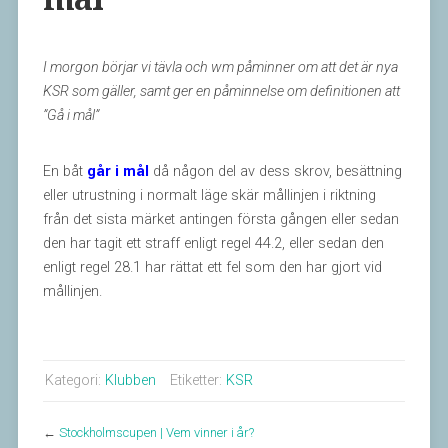
I morgon börjar vi tävla och wm påminner om att det är nya
KSR som gäller, samt ger en påminnelse om definitionen att
”Gå i mål”
En båt
går i mål
då någon del av dess skrov, besättning
eller utrustning i normalt läge skär mållinjen i riktning
från det sista märket antingen första gången eller sedan
den har tagit ett straff enligt regel 44.2, eller sedan den
enligt regel 28.1 har rättat ett fel som den har gjort vid
mållinjen.
Kategori:
Klubben
Etiketter:
KSR
←
Stockholmscupen | Vem vinner i år?