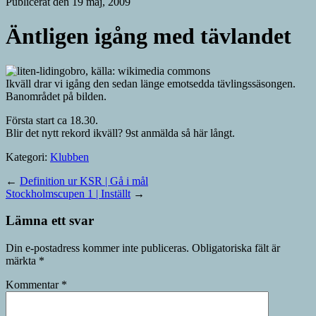
Publicerat den 19 maj, 2009
Äntligen igång med tävlandet
Ikväll drar vi igång den sedan länge emotsedda tävlingssäsongen.
Banområdet på bilden.
Första start ca 18.30.
Blir det nytt rekord ikväll? 9st anmälda så här långt.
Kategori:
Klubben
←
Definition ur KSR | Gå i mål
Stockholmscupen 1 | Inställt
→
Lämna ett svar
Din e-postadress kommer inte publiceras.
Obligatoriska fält är
märkta
*
Kommentar
*