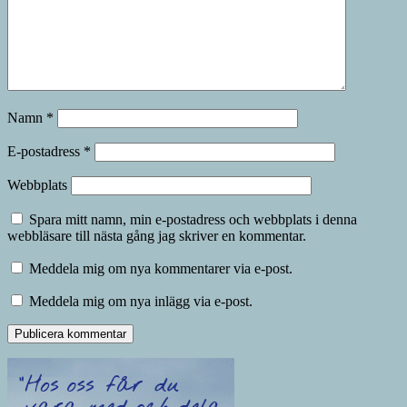
Namn
*
E-postadress
*
Webbplats
Spara mitt namn, min e-postadress och webbplats i denna
webbläsare till nästa gång jag skriver en kommentar.
Meddela mig om nya kommentarer via e-post.
Meddela mig om nya inlägg via e-post.