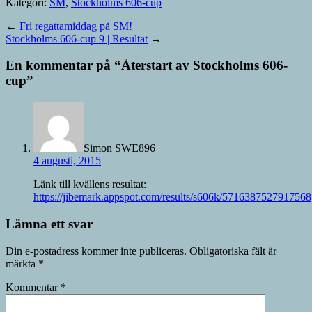
Kategori:
SM
,
Stockholms 606-cup
←
Fri regattamiddag på SM!
Stockholms 606-cup 9 | Resultat
→
En kommentar på “
Återstart av Stockholms 606-
cup
”
Simon SWE896
4 augusti, 2015
Länk till kvällens resultat:
https://jibemark.appspot.com/results/s606k/5716387527917568
Lämna ett svar
Din e-postadress kommer inte publiceras.
Obligatoriska fält är
märkta
*
Kommentar
*