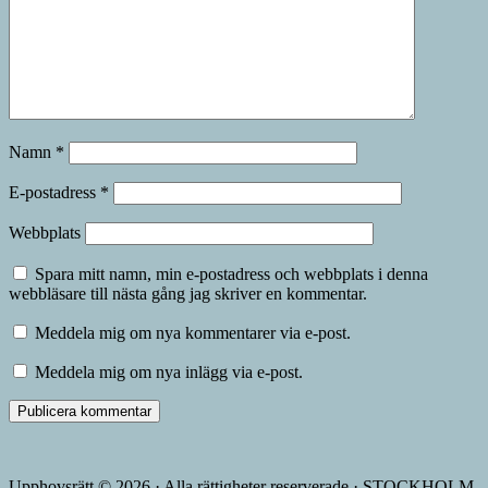
Namn
*
E-postadress
*
Webbplats
Spara mitt namn, min e-postadress och webbplats i denna
webbläsare till nästa gång jag skriver en kommentar.
Meddela mig om nya kommentarer via e-post.
Meddela mig om nya inlägg via e-post.
Upphovsrätt © 2026 · Alla rättigheter reserverade · STOCKHOLM