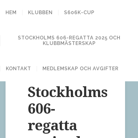
STOCKHOLM
HEM
KLUBBEN
S606K-CUP
606 KLUBB
STOCKHOLMS 606-REGATTA 2025 OCH
KLUBBMÄSTERSKAP
KONTAKT
MEDLEMSKAP OCH AVGIFTER
2 Comments
Publicerat den 8 september, 2013
Stockholms
606-
regatta