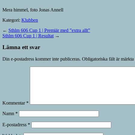
Mera himmel, foto Jonas Annell
Kategori:
Klubben
←
Sthlm 606 Cup 1 | Premiär med ”extra allt”
Sthlm 606 Cup 1 | Resultat
→
Lämna ett svar
Din e-postadress kommer inte publiceras.
Obligatoriska fält är märkta
Kommentar
*
Namn
*
E-postadress
*