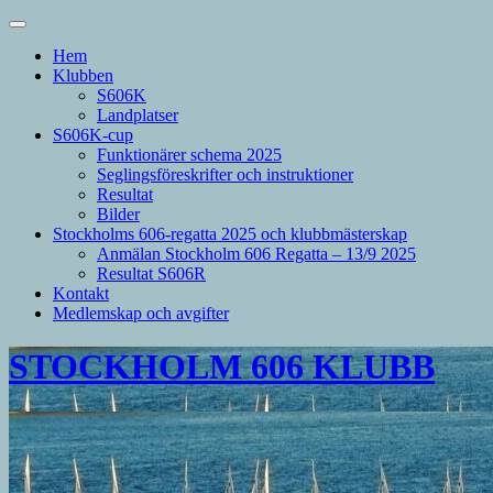
Hem
Klubben
S606K
Landplatser
S606K-cup
Funktionärer schema 2025
Seglingsföreskrifter och instruktioner
Resultat
Bilder
Stockholms 606-regatta 2025 och klubbmästerskap
Anmälan Stockholm 606 Regatta – 13/9 2025
Resultat S606R
Kontakt
Medlemskap och avgifter
STOCKHOLM 606 KLUBB