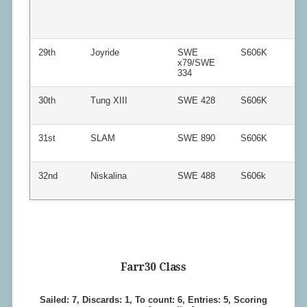
29th
Joyride
SWE
S606K
x79/SWE
334
30th
Tung XIII
SWE 428
S606K
31st
SLAM
SWE 890
S606K
32nd
Niskalina
SWE 488
S606k
Farr30 Class
Sailed: 7, Discards: 1, To count: 6, Entries: 5, Scoring