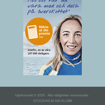
Upphovsrätt © 2026 · Alla rättigheter reserverade ·
STOCKHOLM 606 KLUBB