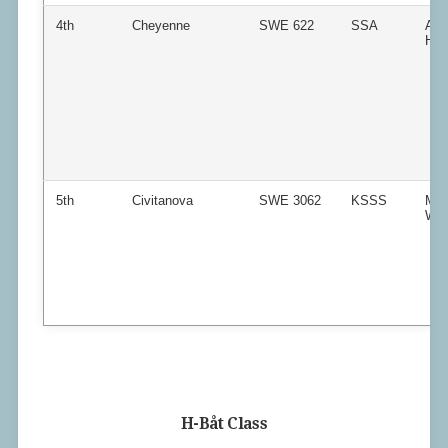
4th
Cheyenne
SWE 622
SSA
And
Hel
5th
Civitanova
SWE 3062
KSSS
Mik
Will
H-Båt Class