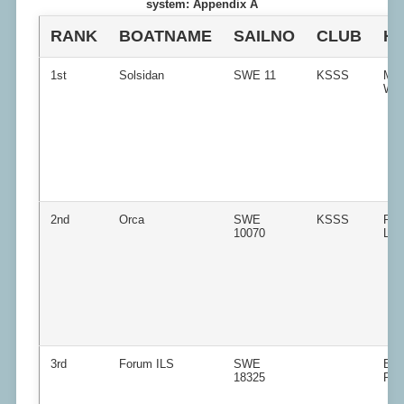
system: Appendix A
RANK
BOATNAME
SAILNO
CLUB
H
1st
Solsidan
SWE 11
KSSS
Mag
Wo
2nd
Orca
SWE
KSSS
Patr
10070
Lin
3rd
Forum ILS
SWE
Ben
18325
Rub