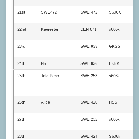
21st
SWE472
SWE 472
S606K
22nd
Kaeresten
DEN 871
s606k
23rd
SWE 933
GKSS
24th
Nn
SWE 836
EkBK
25th
Jala Peno
SWE 253
s606k
26th
Alice
SWE 420
HSS
27th
SWE 232
s606k
28th
SWE 424
S606k