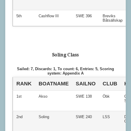
5th
Cashflow III
SWE 396
Breviks
Båtsällskap
Soling Class
Sailed: 7, Discards: 1, To count: 6, Entries: 5, Scoring
system: Appendix A
RANK
BOATNAME
SAILNO
CLUB
H
1st
Akso
SWE 138
Öbk
Call
Sch
2nd
Soling
SWE 240
LSS
Dan
Ols