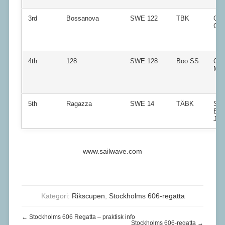
3rd
Bossanova
SWE 122
TBK
Gör
Gel
4th
128
SWE 128
Boo SS
Olo
Mel
5th
Ragazza
SWE 14
TÄBK
Sve
Erik
Jön
www.sailwave.com
Kategori:
Rikscupen
,
Stockholms 606-regatta
←
Stockholms 606 Regatta – praktisk info
Stockholms 606-regatta
→