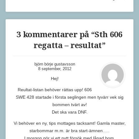
3 kommentarer på “
Sth 606
regatta – resultat
”
björn börje gustavsson
8 september, 2012
Hej!
Reultat-listan behöver rättas upp! 606
SWE 428 startade i första seglingen men tyvärr vek sig
bommen tvärt av!
Det ska vara DNF.
Vi behöver en ny, tips mottages tacksamt! Gamla master,
starbommar m.m. är bra start-ämnen…..
I morgon gör vi ett nytt försök med lånad bom.