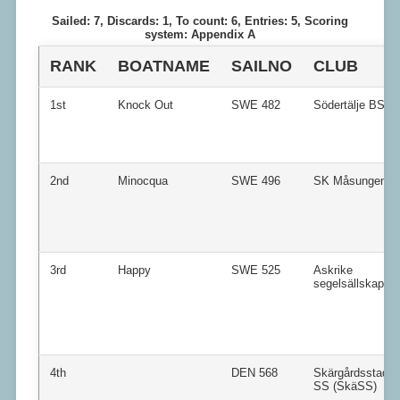
Sailed: 7, Discards: 1, To count: 6, Entries: 5, Scoring
system: Appendix A
RANK
BOATNAME
SAILNO
CLUB
1st
Knock Out
SWE 482
Södertälje BS
2nd
Minocqua
SWE 496
SK Måsungen
3rd
Happy
SWE 525
Askrike
segelsällskap
4th
DEN 568
Skärgårdsstad
SS (SkäSS)