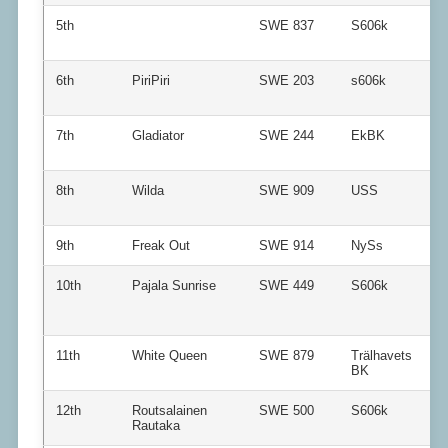
5th
SWE 837
S606k
6th
PiriPiri
SWE 203
s606k
7th
Gladiator
SWE 244
EkBK
8th
Wilda
SWE 909
USS
9th
Freak Out
SWE 914
NySs
10th
Pajala Sunrise
SWE 449
S606k
11th
White Queen
SWE 879
Trälhavets
BK
12th
Routsalainen
SWE 500
S606k
Rautaka