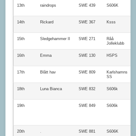
13th
raindrops
SWE 439
S606K
14th
Rickard
SWE 367
Ksss
15th
Sledgehammer II
SWE 271
Råå
Jolleklubb
16th
Emma
SWE 130
HSPS
17th
Blått hav
SWE 809
Karlshamns
SS
18th
Luna Bianca
SWE 832
S606k
19th
SWE 849
S606k
20th
.
SWE 881
S606K