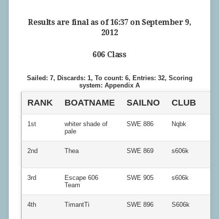
Results are final as of 16:37 on September 9,
2012
606 Class
Sailed: 7, Discards: 1, To count: 6, Entries: 32, Scoring
system: Appendix A
RANK
BOATNAME
SAILNO
CLUB
1st
whiter shade of
SWE 886
Nqbk
pale
2nd
Thea
SWE 869
s606k
3rd
Escape 606
SWE 905
s606k
Team
4th
TimantTi
SWE 896
S606k