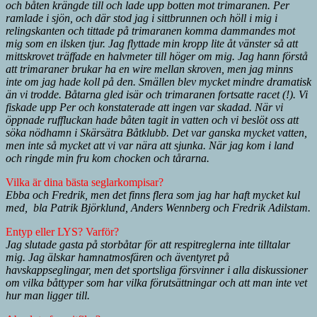
och båten krängde till och lade upp botten mot trimaranen. Per
ramlade i sjön, och där stod jag i sittbrunnen och höll i mig i
relingskanten och tittade på trimaranen komma dammandes mot
mig som en ilsken tjur. Jag flyttade min kropp lite åt vänster så att
mittskrovet träffade en halvmeter till höger om mig. Jag hann förstå
att trimaraner brukar ha en wire mellan skroven, men jag minns
inte om jag hade koll på den. Smällen blev mycket mindre dramatisk
än vi trodde. Båtarna gled isär och trimaranen fortsatte racet (!). Vi
fiskade upp Per och konstaterade att ingen var skadad. När vi
öppnade ruffluckan hade båten tagit in vatten och vi beslöt oss att
söka nödhamn i Skärsätra Båtklubb. Det var ganska mycket vatten,
men inte så mycket att vi var nära att sjunka. När jag kom i land
och ringde min fru kom chocken och tårarna.
Vilka är dina bästa seglarkompisar?
Ebba och Fredrik, men det finns flera som jag har haft mycket kul
med, bla Patrik Björklund, Anders Wennberg och Fredrik Adilstam.
Entyp eller LYS? Varför?
Jag slutade gasta på storbåtar för att respitreglerna inte tilltalar
mig. Jag älskar hamnatmosfären och äventyret på
havskappseglingar, men det sportsliga försvinner i alla diskussioner
om vilka båttyper som har vilka förutsättningar och att man inte vet
hur man ligger till.