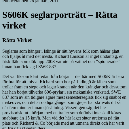
Publicerat den 26 januari, 2011
S606K seglarporträtt – Rätta
virket
Rätta Virket
Seglarna som hänger i Islinge är rätt hyvens folk som hälsar glatt
och hjälps åt med det mesta. Richard Larsson är inget undantag, en
frisk fläkt som dök upp 2008 var ute på vattnet och ”spionerade”
innan han fick tag i SWE 837.
Det var liksom klart redan från början – det här med S606K är bara
för bra för att missa. Richard som bor på Lidingö är killen som
trollar fram en stege och lagar kranen när den krånglar och dessutom
har han börjat tillverka 606-prylar i sin mekaniska verkstad. SWE
837 som av sin tidigare ägare mest semesterseglats fick sig snabbt en
makeover, och det är otaliga gånger som grejer har skruvats dit så
där fem minuter innan sjösättning. Visserligen såg det lite
provisoriskt ut i början med en trailer som definivt inte skall köras
snabbare än 15 km/h. Men vid det här laget sitter grejorna på rätt
plats och Richard & Co började med att utmana direkt och har varit
en frisk fläkt sedan dess.