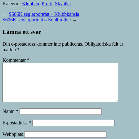
Kategori:
Klubben
,
Profil
,
Skvaller
←
S606K seglarporträtt – Klubbkänsla
S606K seglarporträtt – Soulbrother
→
Lämna ett svar
Din e-postadress kommer inte publiceras.
Obligatoriska fält är
märkta
*
Kommentar
*
Namn
*
E-postadress
*
Webbplats