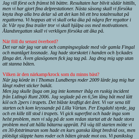
Jag vill först och främst bli bättre. Resultaten har blivit sådär hittills,
men vi har gjort fina delprestationer. Nästa säsong skall vi försöka
knyta ihop alla bra delar så att det kan bli ett bra totalresultat på
regattorna. Vi hoppas att vi skall orka åka på några fler regattor i
år. Vår nya fina trailer tror vi skall hjälpa oss med motivationen.
Ålandsregattan skall vi verkligen försöka att åka på.
När föll du senast överbord?
Det var när jag var ute och campingseglade med vår gamla Fingal
och mantåget lossnade. Jag hade storskotet i handen och lyckades
fånga det. Även glasögonen fick jag tag på. Jag drog mig upp utan
att stanna båten.
Vilken är den närkamp/krock som du minns bäst?
När jag körde in i Thomas Lundbergs roder 2009 lärde jag mig hur
långt rodret sticker bakåt.
Men jag skulle ljuga om jag inte kommer ihåg en ruskig incident
från Lidingö Runt 2006. Jag seglade på en 6,5m lång båt med lätt
köl och 2pers i trapets. Det blåste kraftigt det året. Vi var sena till
starten och kom kryssande på Lilla Värtan. Per Engdahl styrde, jag
och en kille till stod i trapets. Vi gick superfint och hade inga som
helst problem, men vi såg på de som redan startat att de hade stora
problem med att hålla båtarna upprätt. På väg till starten mötte vi
en 30-fotstrimaran som hade en kurs ganska långt bredvid oss, men
plötsligt släppte hans roder och båten girade mot oss. Vi panikslog