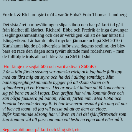
Fredrik & Richard går i mål - var är Ebba? Foto Thomas Lundberg
Det sista året har besättningen slipats ihop och har på kort tid gått
från klarhet till klarhet. Richard, Ebba och Fredrik är inga duvungar
i seglingssammanhang och det är verkligen kul att de har hittat till
Islingeviken. I år har de blivit mycket jämnare och på SM 2010 i
Karlshamn låg de på silverplats inför sista dagens segling, det blev
bara ett race den dagen som tyvärr slutade med roderhaveri – men
de fullföljde trots allt och blev 7a på SM till slut.
Hur länge de seglat 606 och varit aktiva i S606K?
2 år – Min första säsong var ganska rörig och jag hade fullt upp
med att lära mig att styra och ha del i allting samtidigt. Mitt
bankappseglingskunnande bygger på att skota storen och
spinnakern på en Express. Det är mycket lättare att få koncentrera
sig på bara en sak i taget. Den grejjen har vi nu kommit över och
kan börja fokusera på banan, vädret, farten mm. Med Ebba och
Fredrik lossnade det rejält. Vi har levererat resultat från dag ett när
vi blev ett team, så jag vill passa på att ge dem en eloge.
Inför kommande säsong har vi även en hel del självförtroende som
kan komma väl till pass om man vill testa en egen kant eller nå´t.
Seglarambitioner på kort och lång sikt, etc