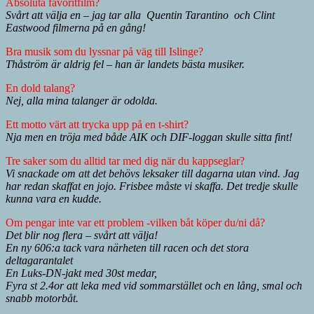
Absoluta favoritfilm?
Svårt att välja en – jag tar alla Quentin Tarantino och Clint
Eastwood filmerna på en gång!
Bra musik som du lyssnar på väg till Islinge?
Thåström är aldrig fel – han är landets bästa musiker.
En dold talang?
Nej, alla mina talanger är odolda.
Ett motto värt att trycka upp på en t-shirt?
Nja men en tröja med både AIK och DIF-loggan skulle sitta fint!
Tre saker som du alltid tar med dig när du kappseglar?
Vi snackade om att det behövs leksaker till dagarna utan vind. Jag
har redan skaffat en jojo. Frisbee måste vi skaffa. Det tredje skulle
kunna vara en kudde.
Om pengar inte var ett problem -vilken båt köper du/ni då?
Det blir nog flera – svårt att välja!
En ny 606:a tack vara närheten till racen och det stora
deltagarantalet
En Luks-DN-jakt med 30st medar,
Fyra st 2.4or att leka med vid sommarstället och en lång, smal och
snabb motorbåt.