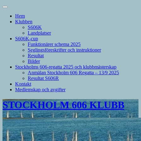
Hem
Klubben
S606K
Landplatser
S606K-cup
Funktionärer schema 2025
Seglingsföreskrifter och instruktioner
Resultat
Bilder
Stockholms 606-regatta 2025 och klubbmästerskap
Anmälan Stockholm 606 Regatta – 13/9 2025
Resultat S606R
Kontakt
Medlemskap och avgifter
STOCKHOLM 606 KLUBB