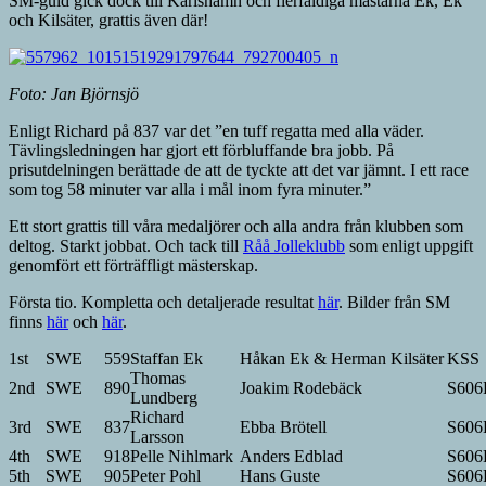
SM-guld gick dock till Karlshamn och flerfaldiga mästarna Ek, Ek
och Kilsäter, grattis även där!
Foto: Jan Björnsjö
Enligt Richard på 837 var det ”en tuff regatta med alla väder.
Tävlingsledningen har gjort ett förbluffande bra jobb. På
prisutdelningen berättade de att de tyckte att det var jämnt. I ett race
som tog 58 minuter var alla i mål inom fyra minuter.”
Ett stort grattis till våra medaljörer och alla andra från klubben som
deltog. Starkt jobbat. Och tack till
Råå Jolleklubb
som enligt uppgift
genomfört ett förträffligt mästerskap.
Första tio. Kompletta och detaljerade resultat
här
. Bilder från SM
finns
här
och
här
.
1st
SWE
559
Staffan Ek
Håkan Ek & Herman Kilsäter
KSS
Thomas
2nd
SWE
890
Joakim Rodebäck
S606
Lundberg
Richard
3rd
SWE
837
Ebba Brötell
S606
Larsson
4th
SWE
918
Pelle Nihlmark
Anders Edblad
S606
5th
SWE
905
Peter Pohl
Hans Guste
S606