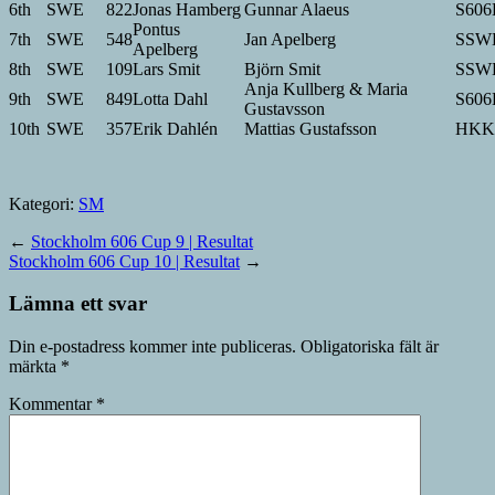
6th
SWE
822
Jonas Hamberg
Gunnar Alaeus
S606
Pontus
7th
SWE
548
Jan Apelberg
SSW
Apelberg
8th
SWE
109
Lars Smit
Björn Smit
SSW
Anja Kullberg & Maria
9th
SWE
849
Lotta Dahl
S606
Gustavsson
10th
SWE
357
Erik Dahlén
Mattias Gustafsson
HKK
Kategori:
SM
←
Stockholm 606 Cup 9 | Resultat
Stockholm 606 Cup 10 | Resultat
→
Lämna ett svar
Din e-postadress kommer inte publiceras.
Obligatoriska fält är
märkta
*
Kommentar
*