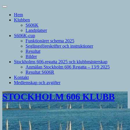
Hem
Klubben
S606K
Landplatser
S606K-cup
Funktionärer schema 2025
Seglingsföreskrifter och instruktioner
Resultat
Bilder
Stockholms 606-regatta 2025 och klubbmästerskap
Anmälan Stockholm 606 Regatta – 13/9 2025
Resultat S606R
Kontakt
Medlemskap och avgifter
STOCKHOLM 606 KLUBB