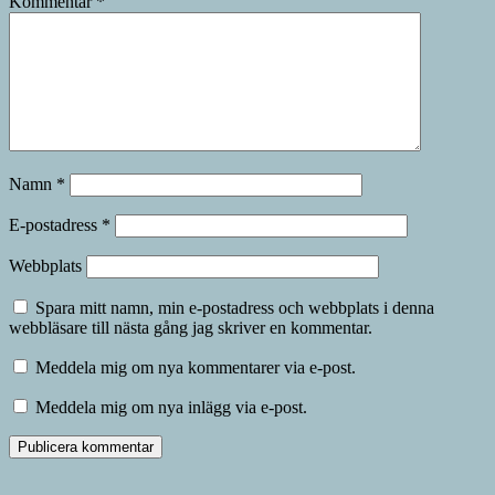
Kommentar
*
Namn
*
E-postadress
*
Webbplats
Spara mitt namn, min e-postadress och webbplats i denna
webbläsare till nästa gång jag skriver en kommentar.
Meddela mig om nya kommentarer via e-post.
Meddela mig om nya inlägg via e-post.