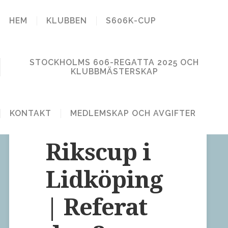
STOCKHOLM
HEM
KLUBBEN
S606K-CUP
606 KLUBB
STOCKHOLMS 606-REGATTA 2025 OCH
KLUBBMÄSTERSKAP
KONTAKT
MEDLEMSKAP OCH AVGIFTER
Lämna en kommentar
Publicerat den 2 oktober, 2011
Rikscup i
Lidköping
| Referat