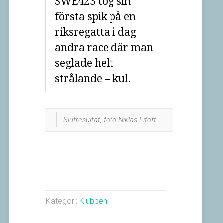
SWE423 tog sin
första spik på en
riksregatta i dag
andra race där man
seglade helt
strålande – kul.
Slutresultat, foto Niklas Litoft
Kategori:
Klubben