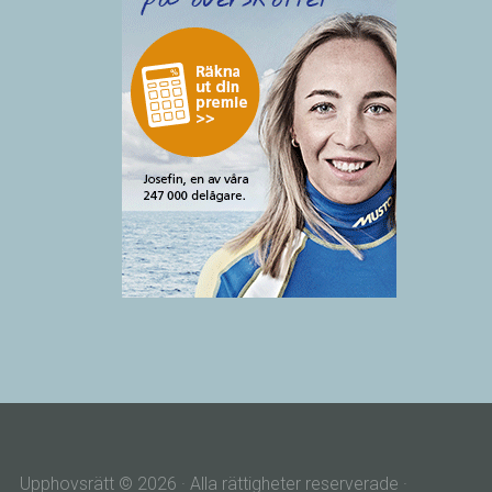
Upphovsrätt © 2026 · Alla rättigheter reserverade ·