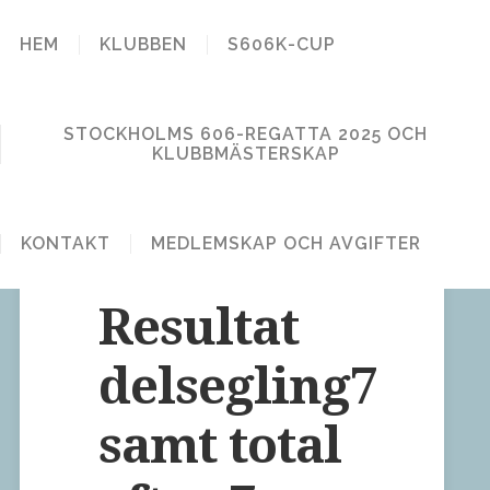
STOCKHOLM
HEM
KLUBBEN
S606K-CUP
606 KLUBB
STOCKHOLMS 606-REGATTA 2025 OCH
KLUBBMÄSTERSKAP
KONTAKT
MEDLEMSKAP OCH AVGIFTER
Lämna en kommentar
Publicerat den 12 juni, 2018
Resultat
delsegling7
samt total