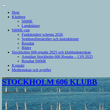
Hem
Klubben
S606K
Landplatser
S606K-cup
Funktionärer schema 2026
Seglingsföreskrifter och instruktioner
Resultat
Bilder
Stockholms 606-regatta 2025 och klubbmästerskap
Anmälan Stockholm 606 Regatta – 13/9 2025
Resultat S606R
Kontakt
Medlemskap och avgifter
STOCKHOLM 606 KLUBB