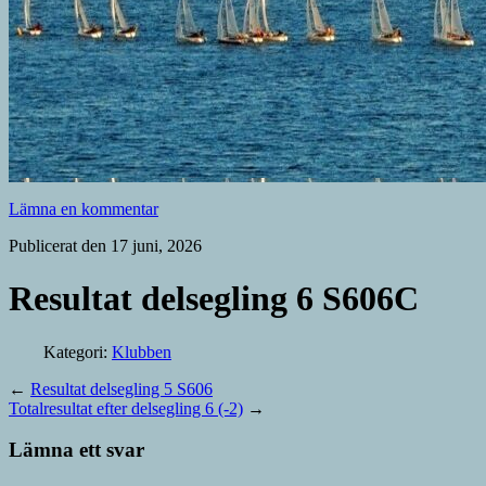
Lämna en kommentar
Publicerat den 17 juni, 2026
Resultat delsegling 6 S606C
Kategori:
Klubben
←
Resultat delsegling 5 S606
Totalresultat efter delsegling 6 (-2)
→
Lämna ett svar