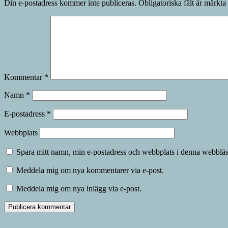
Din e-postadress kommer inte publiceras.
Obligatoriska fält är märkta
Kommentar
*
Namn
*
E-postadress
*
Webbplats
Spara mitt namn, min e-postadress och webbplats i denna webbläsa
Meddela mig om nya kommentarer via e-post.
Meddela mig om nya inlägg via e-post.