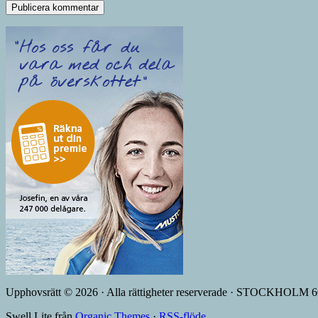
Upphovsrätt © 2026 · Alla rättigheter reserverade · STOCKHOL
Swell Lite från
Organic Themes
·
RSS-flöde