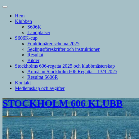
Hem
Klubben
S606K
Landplatser
S606K-cup
Funktionärer schema 2025
Seglingsföreskrifter och instruktioner
Resultat
Bilder
Stockholms 606-regatta 2025 och klubbmästerskap
Anmälan Stockholm 606 Regatta – 13/9 2025
Resultat S606R
Kontakt
Medlemskap och avgifter
STOCKHOLM 606 KLUBB