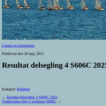
Lämna en kommentar
Publicerat den 28 maj, 2025
Resultat delsegling 4 S606C 202
Kategori:
Klubben
←
Resultat delsegling 3 S606C 2025
Totalresultat efter 4 seglingar S606C
→