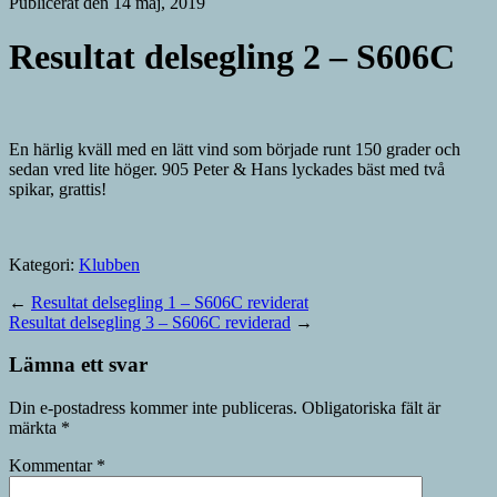
Publicerat den 14 maj, 2019
Resultat delsegling 2 – S606C
En härlig kväll med en lätt vind som började runt 150 grader och
sedan vred lite höger. 905 Peter & Hans lyckades bäst med två
spikar, grattis!
Kategori:
Klubben
←
Resultat delsegling 1 – S606C reviderat
Resultat delsegling 3 – S606C reviderad
→
Lämna ett svar
Din e-postadress kommer inte publiceras.
Obligatoriska fält är
märkta
*
Kommentar
*