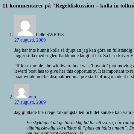
11 kommentarer på “
Regeldiskussion – kolla in tolkn
Pelle SWE918
27 augusti, 2009
Jag har inte hunnit kolla så djupt att jag kan göra en fullständ
ligger stilla med seglen fladdrande långt ut i lä. Så här skri
”If for example, the windward boat was ’hove-to’ (not moving an
leward boat has to give her this opportunity. It is important to
boat would not be disqualified in a pre-start luffing incident if
wm
27 augusti, 2009
Jag gluttade lite i regeltolkningsfallen och det kanske kan vara 
En skyldighet att ge tillräcklig tid för att svara, när rät
väjningsskyldig ska tillåtas få ”plats att hålla undan”. D
om har etablerat överlapp i lä.