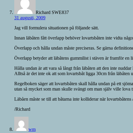
Richard SWE837
31 augusti, 2009
Jag vill formulera situationen på följande sätt.
Innan läbåten fått överlapp behöver lovartsbåten inte vidta någ
Överlapp och hålla undan måste preciseras. Se gärna definition
Överlapp betyder att läbåtens gummilist i stäven är framför en li
Hålla undan är att vara så långt från läbåten att den inte nuddar
Alltså är det inte ok att som lovartsbåt ligga 30cm från läbåten u
Regelboken säger att lovartsbåten skall hålla undan på ett sjömansm
utan så mycket som man skulle svängt om man själv ville lova ti
Läbåen måste se till att båtarna inte kolliderar när lovartsbåtens a
/Richard
wm