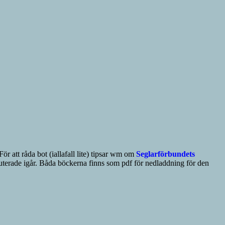
ör att råda bot (iallafall lite) tipsar wm om
Seglarförbundets
uterade igår. Båda böckerna finns som pdf för nedladdning för den