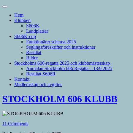
Hem
Klubben
S606K
Landplatser
S606K-cup
Funktionärer schema 2025
Seglingsföreskrifter och instruktioner
Resultat
Bilder
Stockholms 606-regatta 2025 och klubbmästerskap
Anmälan Stockholm 606 Regatta – 13/9 2025
Resultat S606R
Kontakt
Medlemskap och avgifter
STOCKHOLM 606 KLUBB
11 Comments