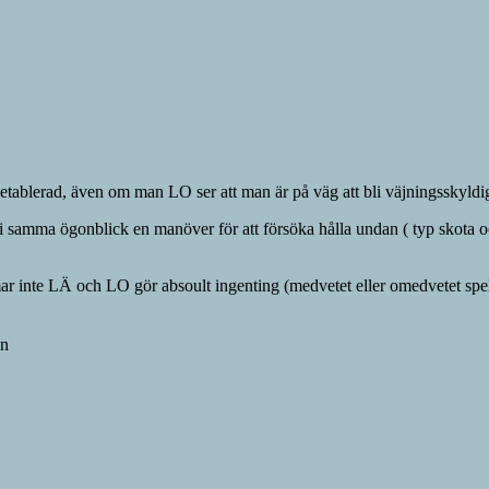
ablerad, även om man LO ser att man är på väg att bli väjningsskyldig. D
O i samma ögonblick en manöver för att försöka hålla undan ( typ skota
nte LÄ och LO gör absoult ingenting (medvetet eller omedvetet spel
an