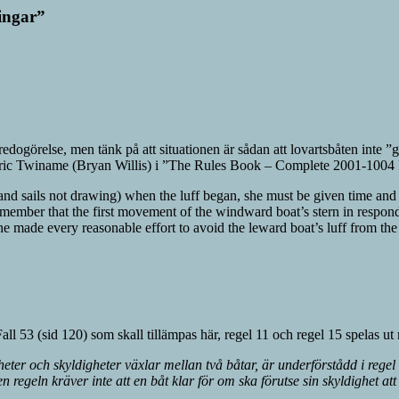
ingar
”
ig redogörelse, men tänk på att situationen är sådan att lovartsbåten int
ver Eric Twiname (Bryan Willis) i ”The Rules Book – Complete 2001-1004 
d sails not drawing) when the luff began, she must be given time and sp
 remember that the first movement of the windward boat’s stern in respo
 she made every reasonable effort to avoid the leward boat’s luff from t
Fall 53 (sid 120) som skall tillämpas här, regel 11 och regel 15 spelas ut
tigheter och skyldigheter växlar mellan två båtar, är underförstådd i rege
en regeln kräver inte att en båt klar för om ska förutse sin skyldighet a