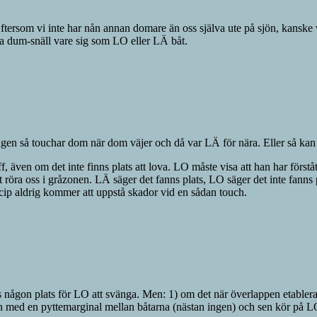
 Eftersom vi inte har nån annan domare än oss själva ute på sjön, kansk
ara dum-snäll vare sig som LO eller LÄ båt.
tingen så touchar dom när dom väjer och då var LÄ för nära. Eller så kan
 även om det inte finns plats att lova. LO måste visa att han har förstå
röra oss i gråzonen. LÄ säger det fanns plats, LO säger det inte fanns p
rincip aldrig kommer att uppstå skador vid en sådan touch.
ns någon plats för LO att svänga. Men: 1) om det när överlappen etableras
ed en pyttemarginal mellan båtarna (nästan ingen) och sen kör på LOs 