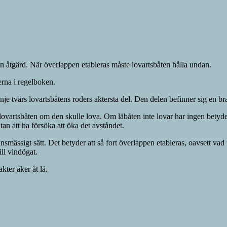
on åtgärd. När överlappen etableras måste lovartsbåten hålla undan.
erna i regelboken.
nje tvärs lovartsbåtens roders aktersta del. Den delen befinner sig en br
 lovartsbåten om den skulle lova. Om läbåten inte lovar har ingen betydels
tan att ha försöka att öka det avståndet.
ässigt sätt. Det betyder att så fort överlappen etableras, oavsett vad folk
ll vindögat.
kter åker åt lä.