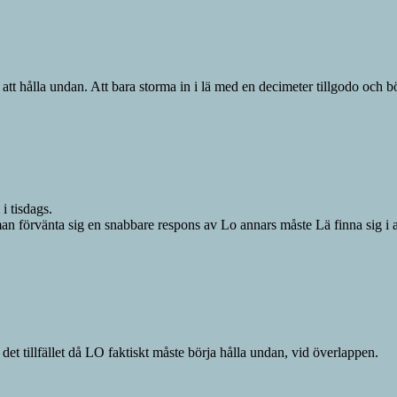
 att hålla undan. Att bara storma in i lä med en decimeter tillgodo och b
i tisdags.
n förvänta sig en snabbare respons av Lo annars måste Lä finna sig i a
det tillfället då LO faktiskt måste börja hålla undan, vid överlappen.