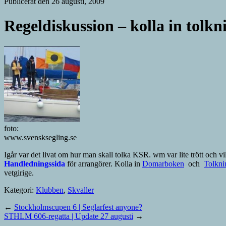
Publicerat den 26 augusti, 2009
Regeldiskussion – kolla in tolkn
foto:
www.svensksegling.se
Igår var det livat om hur man skall tolka KSR. wm var lite trött och vil
Handledningssida
för arrangörer. Kolla in
Domarboken
och
Tolkni
vetgirige.
Kategori:
Klubben
,
Skvaller
←
Stockholmscupen 6 | Seglarfest anyone?
STHLM 606-regatta | Update 27 augusti
→