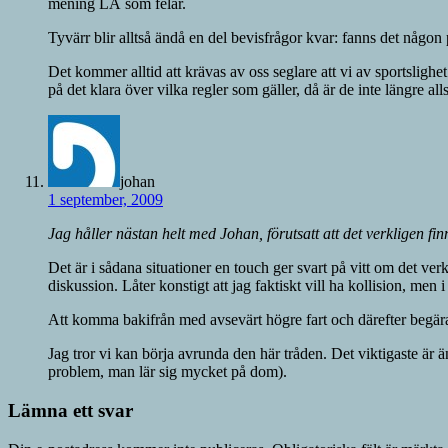
mening LÄ som felar.
Tyvärr blir alltså ändå en del bevisfrågor kvar: fanns det någo
Det kommer alltid att krävas av oss seglare att vi av sportslighe
på det klara över vilka regler som gäller, då är de inte längre al
johan
1 september, 2009
Jag håller nästan helt med Johan, förutsatt att det verkligen fi
Det är i sådana situationer en touch ger svart på vitt om det verk
diskussion. Låter konstigt att jag faktiskt vill ha kollision, men i 
Att komma bakifrån med avsevärt högre fart och därefter begära 
Jag tror vi kan börja avrunda den här tråden. Det viktigaste är ä
problem, man lär sig mycket på dom).
Lämna ett svar