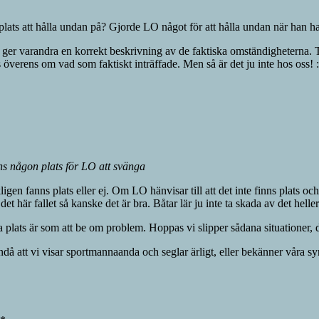
n plats att hålla undan på? Gjorde LO något för att hålla undan när han
t ger varandra en korrekt beskrivning av de faktiska omständigheterna. Tyv
ls överens om vad som faktiskt inträffade. Men så är det ju inte hos oss! :
nns någon plats för LO att svänga
ligen fanns plats eller ej. Om LO hänvisar till att det inte finns plats o
det här fallet så kanske det är bra. Båtar lär ju inte ta skada av det heller
plats är som att be om problem. Hoppas vi slipper sådana situationer, d
ndå att vi visar sportmannaanda och seglar ärligt, eller bekänner våra sy