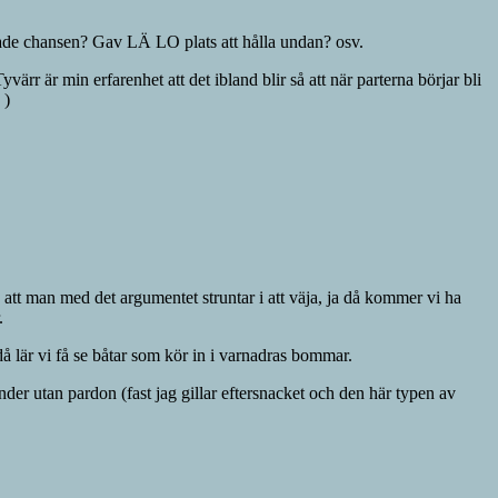
 hade chansen? Gav LÄ LO plats att hålla undan? osv.
ärr är min erfarenhet att det ibland blir så att när parterna börjar bli
 )
ch att man med det argumentet struntar i att väja, ja då kommer vi ha
.
å lär vi få se båtar som kör in i varnadras bommar.
nder utan pardon (fast jag gillar eftersnacket och den här typen av