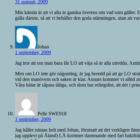
31 augusti, 2009
Min känsla är att vi alla är ganska överens om vad som gäller.
gälla därute, så att vi behåller den goda stämningen, utan att v
Johan
1 september, 2009
Jag tror att om man bara får LO att väja så är alla utredda. An
Men om LO inte gör någonting, är jag beredd på att ge LO straff,
vid den manövern och saken är klar. Annars kommer vi alltid att 
Våra båtar är såpass tåliga, och dom har relingslist, att det i p
Pelle SWE918
1 september, 2009
Jag håller nästan helt med Johan, förutsatt att det verkligen fin
jag upplevt på Åland) LÄ kommer dammande med fart bakifrån m