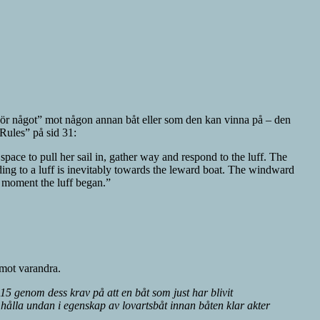
e ”gör något” mot någon annan båt eller som den kan vinna på – den
Rules” på sid 31:
ace to pull her sail in, gather way and respond to the luff. The
nding to a luff is inevitably towards the leward boat. The windward
he moment the luff began.”
 mot varandra.
l 15 genom dess krav på att en båt som just har blivit
tt hålla undan i egenskap av lovartsbåt innan båten klar akter