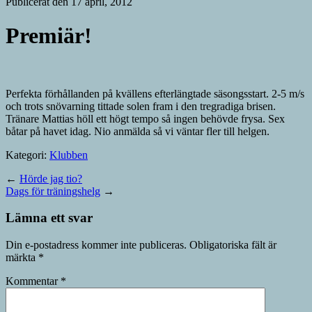
Publicerat den 17 april, 2012
Premiär!
Perfekta förhållanden på kvällens efterlängtade säsongsstart. 2-5 m/s
och trots snövarning tittade solen fram i den tregradiga brisen.
Tränare Mattias höll ett högt tempo så ingen behövde frysa. Sex
båtar på havet idag. Nio anmälda så vi väntar fler till helgen.
Kategori:
Klubben
←
Hörde jag tio?
Dags för träningshelg
→
Lämna ett svar
Din e-postadress kommer inte publiceras.
Obligatoriska fält är
märkta
*
Kommentar
*