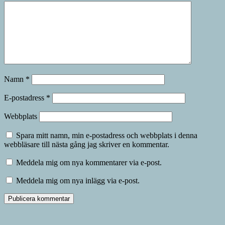
Namn
*
E-postadress
*
Webbplats
Spara mitt namn, min e-postadress och webbplats i denna
webbläsare till nästa gång jag skriver en kommentar.
Meddela mig om nya kommentarer via e-post.
Meddela mig om nya inlägg via e-post.