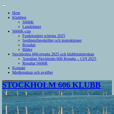
Hem
Klubben
S606K
Landplatser
S606K-cup
Funktionärer schema 2025
Seglingsföreskrifter och instruktioner
Resultat
Bilder
Stockholms 606-regatta 2025 och klubbmästerskap
Anmälan Stockholm 606 Regatta – 13/9 2025
Resultat S606R
Kontakt
Medlemskap och avgifter
STOCKHOLM 606 KLUBB