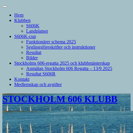
Hem
Klubben
S606K
Landplatser
S606K-cup
Funktionärer schema 2025
Seglingsföreskrifter och instruktioner
Resultat
Bilder
Stockholms 606-regatta 2025 och klubbmästerskap
Anmälan Stockholm 606 Regatta – 13/9 2025
Resultat S606R
Kontakt
Medlemskap och avgifter
STOCKHOLM 606 KLUBB