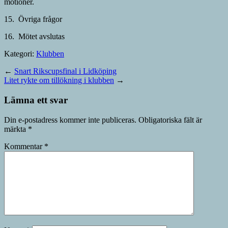
motioner.
15. Övriga frågor
16. Mötet avslutas
Kategori:
Klubben
←
Snart Rikscupsfinal i Lidköping
Litet rykte om tillökning i klubben
→
Lämna ett svar
Din e-postadress kommer inte publiceras.
Obligatoriska fält är
märkta
*
Kommentar
*