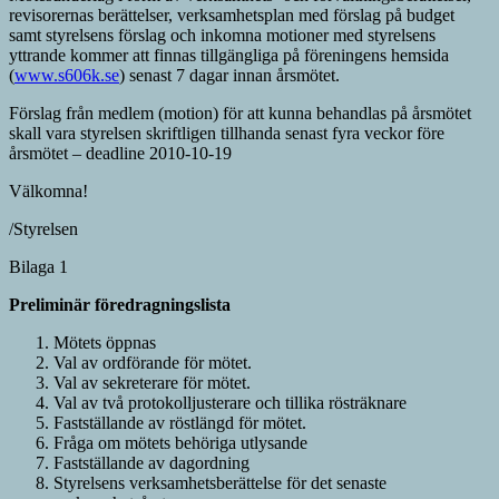
revisorernas berättelser, verksamhetsplan med förslag på budget
samt styrelsens för­slag och inkomna motioner med styrelsens
yttrande kommer att finnas tillgängliga på föreningens hemsida
(
www.s606k.se
) senast 7 dagar innan årsmötet.
Förslag från medlem (motion) för att kunna behandlas på årsmötet
skall vara styrelsen skriftligen tillhanda senast fyra veckor före
årsmötet – deadline 2010-10-19
Välkomna!
/Styrelsen
Bilaga 1
Preliminär föredragningslista
Mötets öppnas
Val av ordförande för mötet.
Val av sekreterare för mötet.
Val av två protokolljusterare och tillika rösträknare
Fastställande av röstlängd för mötet.
Fråga om mötets behöriga utlysande
Fastställande av dagordning
Styrelsens verksamhetsberättelse för det senaste