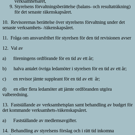
verksamhetsåret,
Styrelsens förvaltningsberättelse (balans- och resultaträkning)
för det se­naste räkenskapsåret.
10. Revisorernas berättelse över styrelsens förvaltning under det
senaste verk­samhets- /räkenskapsåret.
11. Fråga om ansvarsfrihet för styrelsen för den tid revisionen avser
12. Val av
a) föreningens ordförande för en tid av ett år;
b) halva antalet övriga ledamöter i styrelsen för en tid av ett år;
c) en revisor jämte suppleant för en tid av ett år;
d) en eller flera ledamöter att jämte ordföranden utgöra
valberedning.
13. Fastställande av verksamhetsplan samt behandling av budget för
det kom­mande verksam­hets-/räkenskapsåret.
a) Fastställande av medlemsavgifter.
14. Behandling av styrelsens förslag och i rätt tid inkomna