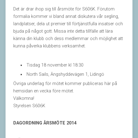
Det är drar ihop sig till årsmöte för S606K. Förutom
formalia kommer vi bland annat diskutera vår segling,
landplatser, dela ut premier till förtjänstfulla insatser och
bjuda på något gott. Missa inte detta tillfälle att lära
känna din klubb och dess medlemmar och möjlighet att
kunna påverka klubbens verksamhet.
Tisdag 18 november kl 18:30
North Sails, Ängshyddevägen 1, Lidingö
Övriga underlag för mötet kommer publiceras här på
hemsidan en vecka före mötet.
Välkomna!
Styrelsen S606K
DAGORDNING ÅRSMÖTE 2014