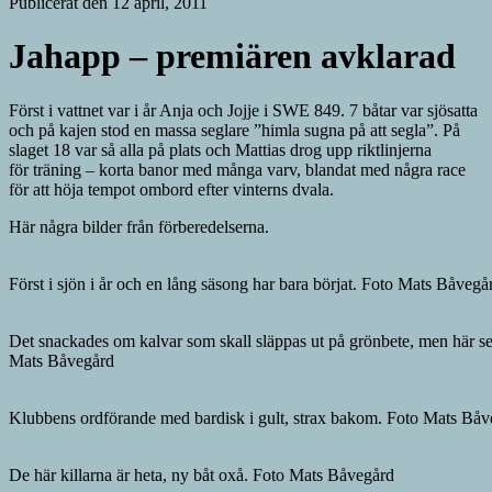
Publicerat den 12 april, 2011
Jahapp – premiären avklarad
Först i vattnet var i år Anja och Jojje i SWE 849. 7 båtar var sjösatta
och på kajen stod en massa seglare ”himla sugna på att segla”. På
slaget 18 var så alla på plats och Mattias drog upp riktlinjerna
för träning – korta banor med många varv, blandat med några race
för att höja tempot ombord efter vinterns dvala.
Här några bilder från förberedelserna.
Först i sjön i år och en lång säsong har bara börjat. Foto Mats Båvegå
Det snackades om kalvar som skall släppas ut på grönbete, men här ser
Mats Båvegård
Klubbens ordförande med bardisk i gult, strax bakom. Foto Mats Båv
De här killarna är heta, ny båt oxå. Foto Mats Båvegård