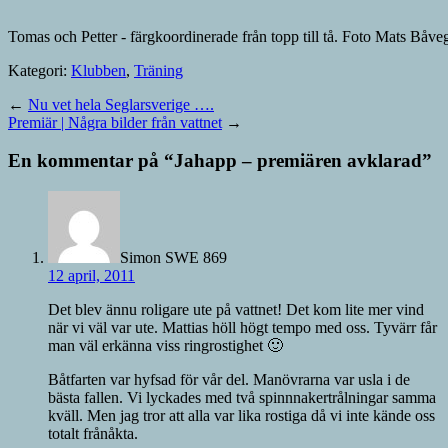
Tomas och Petter - färgkoordinerade från topp till tå. Foto Mats Båve
Kategori:
Klubben
,
Träning
←
Nu vet hela Seglarsverige ….
Premiär | Några bilder från vattnet
→
En kommentar på “
Jahapp – premiären avklarad
”
Simon SWE 869
12 april, 2011
Det blev ännu roligare ute på vattnet! Det kom lite mer vind
när vi väl var ute. Mattias höll högt tempo med oss. Tyvärr får
man väl erkänna viss ringrostighet 🙂
Båtfarten var hyfsad för vår del. Manövrarna var usla i de
bästa fallen. Vi lyckades med två spinnnakertrålningar samma
kväll. Men jag tror att alla var lika rostiga då vi inte kände oss
totalt frånåkta.