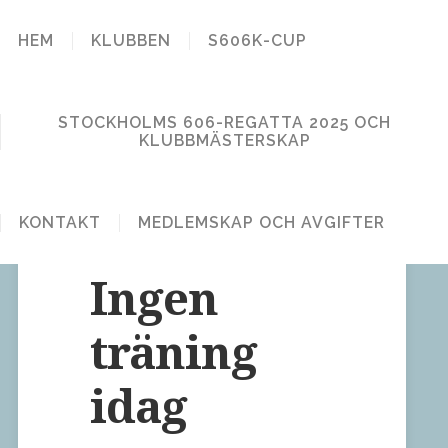
STOCKHOLM
HEM
KLUBBEN
S606K-CUP
606 KLUBB
STOCKHOLMS 606-REGATTA 2025 OCH
KLUBBMÄSTERSKAP
KONTAKT
MEDLEMSKAP OCH AVGIFTER
2 Comments
Publicerat den 9 april, 2013
Ingen
träning
idag