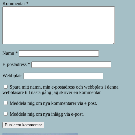
Kommentar
*
Namn
*
E-postadress
*
Webbplats
Spara mitt namn, min e-postadress och webbplats i denna
webbläsare till nästa gång jag skriver en kommentar.
Meddela mig om nya kommentarer via e-post.
Meddela mig om nya inlägg via e-post.