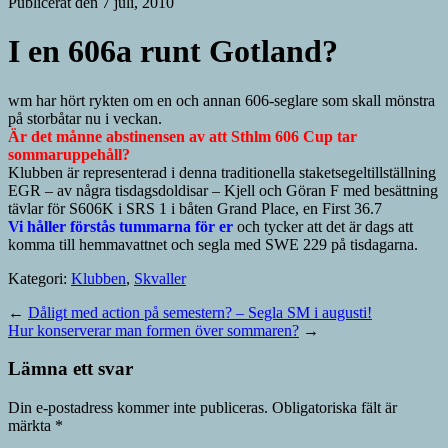
Publicerat den 7 juli, 2010
I en 606a runt Gotland?
wm har hört rykten om en och annan 606-seglare som skall mönstra
på storbåtar nu i veckan.
Är det månne abstinensen av att Sthlm 606 Cup tar
sommaruppehåll?
Klubben är representerad i denna traditionella staketsegeltillställning
EGR – av några tisdagsdoldisar – Kjell och Göran F med besättning
tävlar för S606K i SRS 1 i båten Grand Place, en First 36.7
Vi håller förstås tummarna för er
och tycker att det är dags att
komma till hemmavattnet och segla med SWE 229 på tisdagarna.
Kategori:
Klubben
,
Skvaller
←
Dåligt med action på semestern? – Segla SM i augusti!
Hur konserverar man formen över sommaren?
→
Lämna ett svar
Din e-postadress kommer inte publiceras.
Obligatoriska fält är
märkta
*