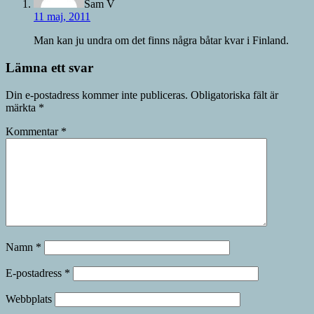
Sam V
11 maj, 2011
Man kan ju undra om det finns några båtar kvar i Finland.
Lämna ett svar
Din e-postadress kommer inte publiceras.
Obligatoriska fält är
märkta
*
Kommentar
*
Namn
*
E-postadress
*
Webbplats