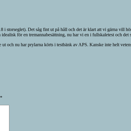
i storseglet). Det såg fint ut på håll och det är klart att vi gärna vi
ealisk för en tremannabesättning, nu har vi en i fullskaletest och det s
de ut och nu har prylarna körts i testbänk av APS. Kanske inte helt vet
*