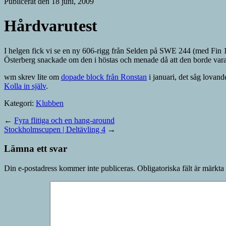
Publicerat den 18 juni, 2009
Hårdvarutest
I helgen fick vi se en ny 606-rigg från Selden på SWE 244 (med Fin 18 
Österberg snackade om den i höstas och menade då att den borde vara id
wm skrev lite om
dopade block från Ronstan
i januari, det såg lovan
Kolla in själv
.
Kategori:
Klubben
←
Fyra flitiga och en hang-around
Stockholmscupen | Deltävling 4
→
Lämna ett svar
Din e-postadress kommer inte publiceras.
Obligatoriska fält är märkta