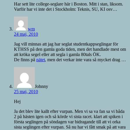
Har sett lite college-seglare här i Boston. Mitt i stan, liksom.
Varför har vi inte det i Stockholm: Teknis, SU, KI osv…
wm
24 maj, 2010
Jag vill minnas att jag har seglat studentkappseglingar för
KTHSS på den gamla goda tiden, men det handlade mest om
att kröka segel eller att segla i gamla 80tals ÖK.
De finns på
nätet
, men det verkar inte vara så mycket drag …
Johnny
25 maj, 2010
Hej
Ja det blev lite kallt efter vurpan. Men vi sa va fan sa vi båda
2 på hästen igen och så körde vi sista racet. klart att spiken i
första seglingen på söndagen var bidragande till att vi orka
sista seglingen efter vurpan. Så nu har vi fått smak på att vara