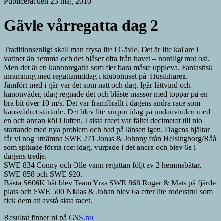
Publicerat den 23 maj, 2010
Gävle vårregatta dag 2
Traditionsenligt skall man frysa lite i Gävle. Det är lite kallare i
vattnet än hemma och det blåser ofta från havet – nordligt mot ost.
Men det är en kanonregatta som fler bara måste uppleva. Fantastisk
inramning med regattamiddag i klubbhuset på Husiliharen.
Jämfört med i går var det som natt och dag. Igår lättvind och
kanonväder, idag regnade det och blåste massor med toppar på en
bra bit över 10 m/s. Det var framförallt i dagens andra race som
kaosvädret startade. Det blev lite vurpor idag på undanvinden med
en och annan köl i luften. I sista racet var fältet decimerat till nio
startande med nya problem och bad på länsen igen. Dagens hjältar
får vi nog utnämna SWE 271 Jonas & Johnny från Helsingborg/Råå
som spikade första rcet idag, vurpade i det andra och blev 6a i
dagens tredje.
SWE 834 Conny och Olle vann regattan följt av 2 hemmabåtar,
SWE 858 och SWE 920.
Bästa S606K båt blev Team Yrsa SWE 868 Roger & Mats på fjärde
plats och SWE 500 Niklas & Johan blev 6a efter lite roderstrul som
fick dem att avstå sista racet.
Resultat finner ni på
GSS.nu