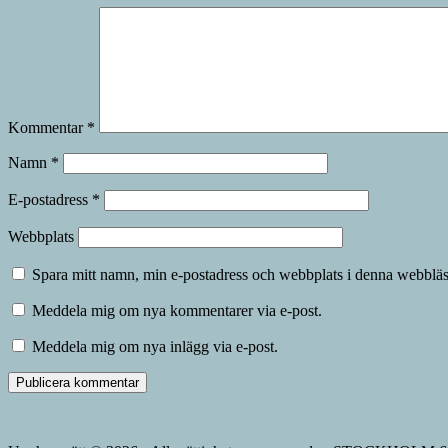
Kommentar
*
Namn
*
E-postadress
*
Webbplats
Spara mitt namn, min e-postadress och webbplats i denna webbläsa
Meddela mig om nya kommentarer via e-post.
Meddela mig om nya inlägg via e-post.