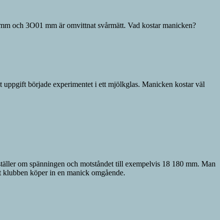
000 mm och 3O01 mm är omvittnat svårmätt. Vad kostar manicken?
gt uppgift började experimentet i ett mjölkglas. Manicken kostar väl
 ställer om spänningen och motståndet till exempelvis 18 180 mm. Man
att klubben köper in en manick omgående.