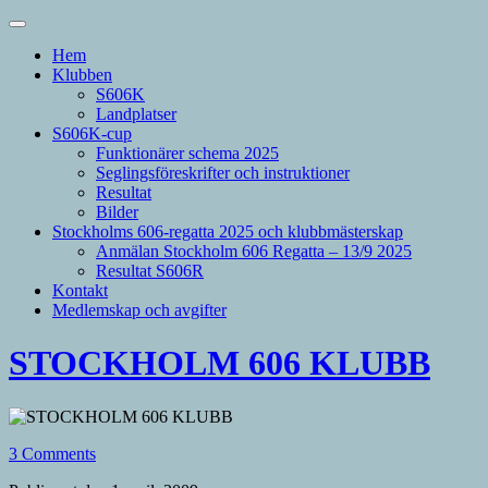
Hem
Klubben
S606K
Landplatser
S606K-cup
Funktionärer schema 2025
Seglingsföreskrifter och instruktioner
Resultat
Bilder
Stockholms 606-regatta 2025 och klubbmästerskap
Anmälan Stockholm 606 Regatta – 13/9 2025
Resultat S606R
Kontakt
Medlemskap och avgifter
STOCKHOLM 606 KLUBB
3 Comments