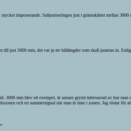
ng, mycket imponerande. Saltjoniseringen just i gränsskiktet mellan 3
 till just 3000 mm, det var ju tre båtlängder som skall justeras in. Enli
id. 3000 mm blev ett exempel, är annars grymt intresserad av hur man
gdsxonen och en summersignal när man är inne i zonen. Jag röstar för 
*