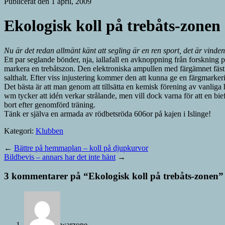
Publicerat den 1 april, 2009
Ekologisk koll på trebåts-zonen
Nu är det redan allmänt känt att segling är en ren sport, det är vind
Ett par seglande bönder, nja, iallafall en avknoppning från forskning 
markera en trebåtszon. Den elektroniska ampullen med färgämnet fäst p
salthalt. Efter viss injustering kommer den att kunna ge en färgmarke
Det bästa är att man genom att tillsätta en kemisk förening av vanlig
wm tycker att idén verkar strålande, men vill dock varna för att en bief
bort efter genomförd träning.
Tänk er själva en armada av rödbetsröda 606or på kajen i Islinge!
Kategori:
Klubben
←
Bättre på hemmaplan – koll på djupkurvor
Bildbevis – annars har det inte hänt
→
3 kommentarer på “
Ekologisk koll på trebåts-zonen
”
warzone