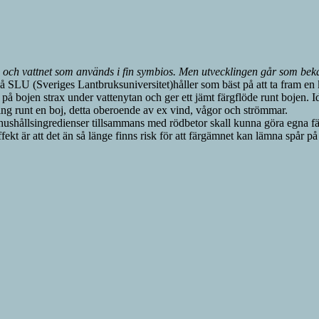
en och vattnet som används i fin symbios. Men utvecklingen går som bek
på SLU (Sveriges Lantbruksuniversitet)håller som bäst på att ta fram en 
å bojen strax under vattenytan och ger ett jämt färgflöde runt bojen. 
ring runt en boj, detta oberoende av ex vind, vågor och strömmar.
a hushållsingredienser tillsammans med rödbetor skall kunna göra egna f
fekt är att det än så länge finns risk för att färgämnet kan lämna spår på