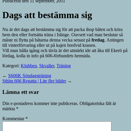
Publicerat den 11 september, 2011
Dags att bestämma sig
Nu är det dags att bestämma sig för att packa ihop båten och köra
hem den eller fortsätta träna i Islinge. Oavsett vad man beslutar så
måste ni flytta på båtarna denna vecka senast på
fredag
. Antingen
till vinterförvaring eller ut på kajen bredvid kranen.
Vill man hålla igång och tävla är det utmärkt ide att åka till Ekerö på
lördag, kolla in info på 606-förbundets hemsida.
Kategori:
Klubben
,
Skvaller
,
Träning
←
S606K Söndagsträning
Sthlm 606 Regatta | Lite fler bilder
→
Lämna ett svar
Din e-postadress kommer inte publiceras.
Obligatoriska fält är
märkta
*
Kommentar
*