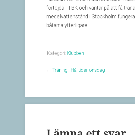
förtöjda i TBK och väntar på att få tr
medelvattenstånd i Stockholm fungerar 
båtarna ytterligare.
Kategori:
Klubben
←
Träning | Hålltider onsdag
Lämna ett svar