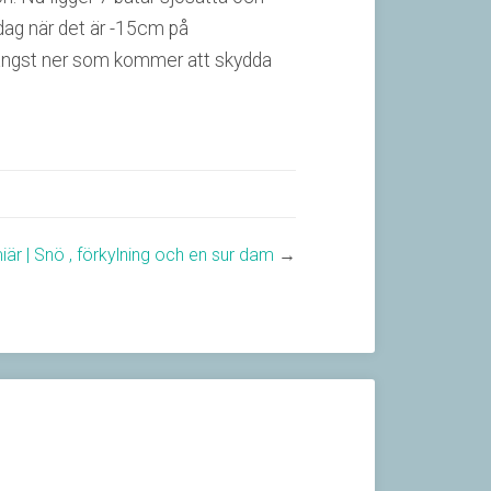
dag när det är -15cm på
 längst ner som kommer att skydda
är | Snö , förkylning och en sur dam
→