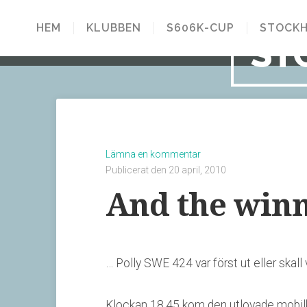
HEM
KLUBBEN
S606K-CUP
STOCKH
ST
Lämna en kommentar
Publicerat den 20 april, 2010
And the winn
… Polly SWE 424 var först ut eller skall 
Klockan 18.45 kom den utlovade mobilkr