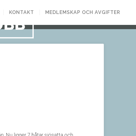
KONTAKT
MEDLEMSKAP OCH AVGIFTER
UBB
. Nu ligger 7 båtar sjösatta och