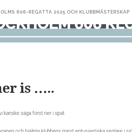
OLMS 606-REGATTA 2025 OCH KLUBBMÄSTERSKAP
OCKHOLM 606 KL
er is …..
vi kanske säga först ner i spat.
anen och hjälpte klubbens mest entusiastiska seglare i sjön