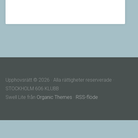
Upphovsrätt © 2026 · Alla rättigheter reserverade ·
STOCKHOLM 606 KLUBB
Swell Lite från
Organic Themes
·
RSS-flöde