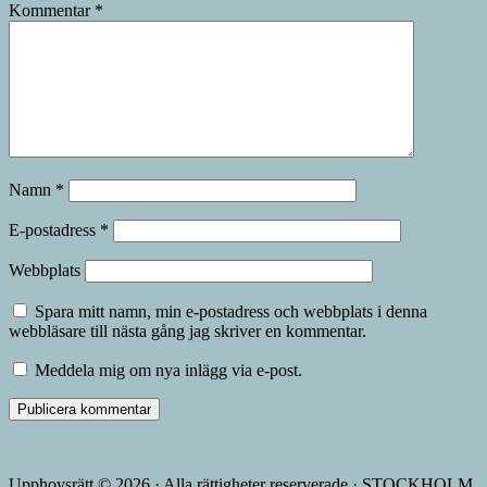
Kommentar
*
Namn
*
E-postadress
*
Webbplats
Spara mitt namn, min e-postadress och webbplats i denna
webbläsare till nästa gång jag skriver en kommentar.
Meddela mig om nya inlägg via e-post.
Upphovsrätt © 2026 · Alla rättigheter reserverade · STOCKHOLM