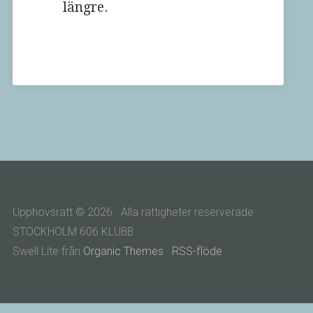
längre.
Upphovsrätt © 2026 · Alla rättigheter reserverade ·
STOCKHOLM 606 KLUBB
Swell Lite från
Organic Themes
·
RSS-flöde