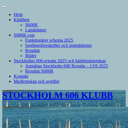
Hem
Klubben
S606K
Landplatser
S606K-cup
Funktionärer schema 2025
Seglingsföreskrifter och instruktioner
Resultat
Bilder
Stockholms 606-regatta 2025 och klubbmästerskap
Anmälan Stockholm 606 Regatta – 13/9 2025
Resultat S606R
Kontakt
Medlemskap och avgifter
STOCKHOLM 606 KLUBB